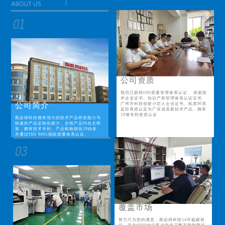
公司资质
我司已获得ISO质量管理体系认证、 高新技
术企业证书、知识产权管理体系认证证书、
公司简介
广州市科技创新小巨人企业证书、机房环境
监控系统认定为广东省高新技术产品，拥有
29项专利资质认证
斯必得科技拥有强大的技术产品研发能力与
快速的产品定制化能力，全线产品均自主研
发，拥有技术专利、产品检验报告29份多，
并通过ISO 9001国际质量体系认证。
覆盖市场
努力只为您的满意；斯必得科技14年砥砺前