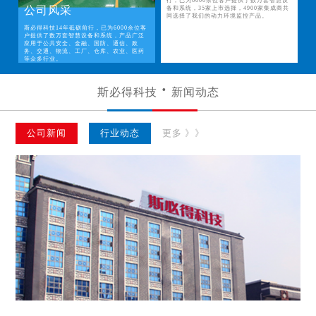
行，已为6000余位客户提供了数万套智慧设
公司风采
备和系统，35家上市选择，4900家集成商共
同选择了我们的动力环境监控产品。
斯必得科技14年砥砺前行，已为6000余位客
户提供了数万套智慧设备和系统，产品广泛
应用于公共安全、金融、国防、通信、政
务、交通、物流、工厂、仓库、农业、医药
等众多行业。
斯必得科技
新闻动态
公司新闻
行业动态
更多 》》