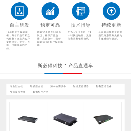
漏水检测设备
温湿度传感器
配电监控设备
气体监控设备
自主研发
稳定可靠
技术指导
持续更新
其他配件产品
14年研发工程师领
拥有30多项专利资质
7*24h无忧售后，24
公司将持续开发和更
衔，每年产品不断迭
认证，确保产品质
小时快速响应，无任
新软件系统并免费为
代更新！立志为客户
量，高效交付，已帮
何安装及使用烦忧！
客服升级和更新。
提供稳定、安全、可
助10000余客户投标成
靠、性能优异的产
功。
品。
斯必得科技
产品直通车
专业型主机
经济型主机
漏水检测设备
温湿度传感器
配电监控设备
气体监控设备
其他配件产品