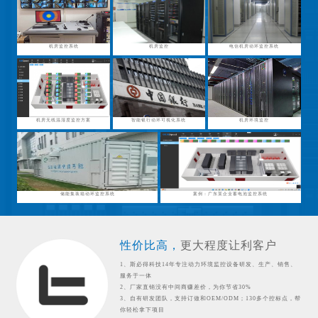
机房监控系统
机房监控
电信机房动环监控系统
机房无线温湿度监控方案
智能银行动环可视化系统
机房环境监控
储能集装箱动环监控系统
案例：广东某企业蓄电池监控系统
性价比高，
更大程度让利客户
1、斯必得科技14年专注动力环境监控设备研发、生产、销售、
服务于一体
2、厂家直销没有中间商赚差价，为你节省30%
3、自有研发团队，支持订做和OEM/ODM；130多个控标点，帮
你轻松拿下项目