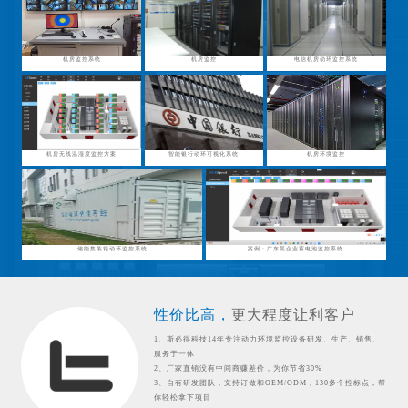
机房监控系统
机房监控
电信机房动环监控系统
机房无线温湿度监控方案
智能银行动环可视化系统
机房环境监控
储能集装箱动环监控系统
案例：广东某企业蓄电池监控系统
性价比高，
更大程度让利客户
1、斯必得科技14年专注动力环境监控设备研发、生产、销售、
服务于一体
2、厂家直销没有中间商赚差价，为你节省30%
3、自有研发团队，支持订做和OEM/ODM；130多个控标点，帮
你轻松拿下项目