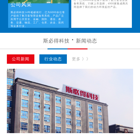
行，已为6000余位客户提供了数万套智慧设
公司风采
备和系统，35家上市选择，4900家集成商共
同选择了我们的动力环境监控产品。
斯必得科技14年砥砺前行，已为6000余位客
户提供了数万套智慧设备和系统，产品广泛
应用于公共安全、金融、国防、通信、政
务、交通、物流、工厂、仓库、农业、医药
等众多行业。
斯必得科技
新闻动态
公司新闻
行业动态
更多 》》