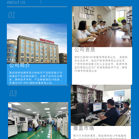
公司资质
我司已获得ISO质量管理体系认证、 高新技
术企业证书、知识产权管理体系认证证书、
公司简介
广州市科技创新小巨人企业证书、机房环境
监控系统认定为广东省高新技术产品，拥有
29项专利资质认证
斯必得科技拥有强大的技术产品研发能力与
快速的产品定制化能力，全线产品均自主研
发，拥有技术专利、产品检验报告29份多，
并通过ISO 9001国际质量体系认证。
覆盖市场
努力只为您的满意；斯必得科技14年砥砺前