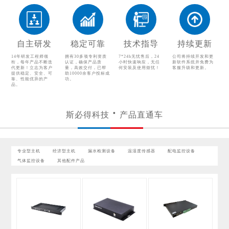
配电监控设备
气体监控设备
其他配件产品
自主研发
稳定可靠
技术指导
持续更新
14年研发工程师领
拥有30多项专利资质
7*24h无忧售后，24
公司将持续开发和更
衔，每年产品不断迭
认证，确保产品质
小时快速响应，无任
新软件系统并免费为
代更新！立志为客户
量，高效交付，已帮
何安装及使用烦忧！
客服升级和更新。
提供稳定、安全、可
助10000余客户投标成
靠、性能优异的产
功。
品。
斯必得科技
产品直通车
专业型主机
经济型主机
漏水检测设备
温湿度传感器
配电监控设备
气体监控设备
其他配件产品