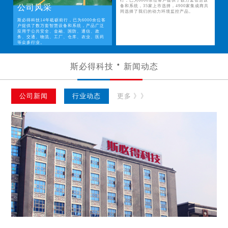
行，已为6000余位客户提供了数万套智慧设
公司风采
备和系统，35家上市选择，4900家集成商共
同选择了我们的动力环境监控产品。
斯必得科技14年砥砺前行，已为6000余位客
户提供了数万套智慧设备和系统，产品广泛
应用于公共安全、金融、国防、通信、政
务、交通、物流、工厂、仓库、农业、医药
等众多行业。
斯必得科技
新闻动态
公司新闻
行业动态
更多 》》