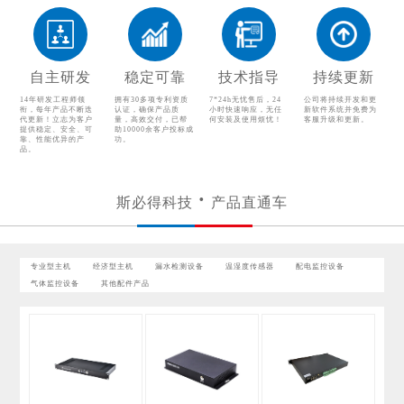
配电监控设备
气体监控设备
其他配件产品
自主研发
稳定可靠
技术指导
持续更新
14年研发工程师领
拥有30多项专利资质
7*24h无忧售后，24
公司将持续开发和更
衔，每年产品不断迭
认证，确保产品质
小时快速响应，无任
新软件系统并免费为
代更新！立志为客户
量，高效交付，已帮
何安装及使用烦忧！
客服升级和更新。
提供稳定、安全、可
助10000余客户投标成
靠、性能优异的产
功。
品。
斯必得科技
产品直通车
专业型主机
经济型主机
漏水检测设备
温湿度传感器
配电监控设备
气体监控设备
其他配件产品