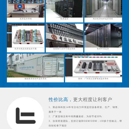
机房监控系统
机房监控
电信机房动环监控系统
机房无线温湿度监控方案
智能银行动环可视化系统
机房环境监控
储能集装箱动环监控系统
案例：广东某企业蓄电池监控系统
性价比高，
更大程度让利客户
1、斯必得科技14年专注动力环境监控设备研发、生产、销售、
服务于一体
2、厂家直销没有中间商赚差价，为你节省30%
3、自有研发团队，支持订做和OEM/ODM；130多个控标点，帮
你轻松拿下项目