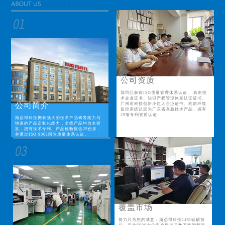
公司资质
我司已获得ISO质量管理体系认证、 高新技
术企业证书、知识产权管理体系认证证书、
公司简介
广州市科技创新小巨人企业证书、机房环境
监控系统认定为广东省高新技术产品，拥有
29项专利资质认证
斯必得科技拥有强大的技术产品研发能力与
快速的产品定制化能力，全线产品均自主研
发，拥有技术专利、产品检验报告29份多，
并通过ISO 9001国际质量体系认证。
覆盖市场
努力只为您的满意；斯必得科技14年砥砺前