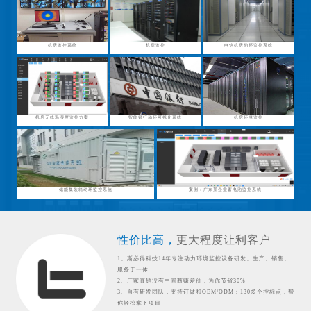
机房监控系统
机房监控
电信机房动环监控系统
机房无线温湿度监控方案
智能银行动环可视化系统
机房环境监控
储能集装箱动环监控系统
案例：广东某企业蓄电池监控系统
性价比高，
更大程度让利客户
1、斯必得科技14年专注动力环境监控设备研发、生产、销售、
服务于一体
2、厂家直销没有中间商赚差价，为你节省30%
3、自有研发团队，支持订做和OEM/ODM；130多个控标点，帮
你轻松拿下项目