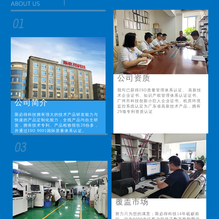
公司资质
我司已获得ISO质量管理体系认证、 高新技
术企业证书、知识产权管理体系认证证书、
公司简介
广州市科技创新小巨人企业证书、机房环境
监控系统认定为广东省高新技术产品，拥有
29项专利资质认证
斯必得科技拥有强大的技术产品研发能力与
快速的产品定制化能力，全线产品均自主研
发，拥有技术专利、产品检验报告29份多，
并通过ISO 9001国际质量体系认证。
覆盖市场
努力只为您的满意；斯必得科技14年砥砺前