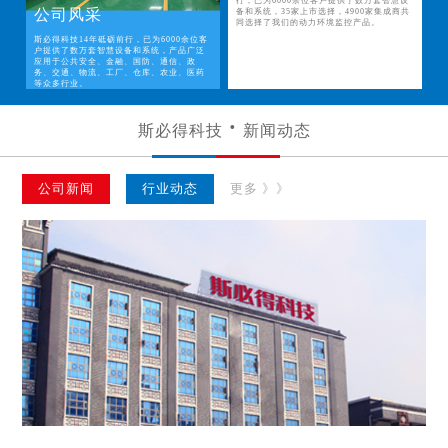
行，已为6000余位客户提供了数万套智慧设
公司风采
备和系统，35家上市选择，4900家集成商共
同选择了我们的动力环境监控产品。
斯必得科技14年砥砺前行，已为6000余位客
户提供了数万套智慧设备和系统，产品广泛
应用于公共安全、金融、国防、通信、政
务、交通、物流、工厂、仓库、农业、医药
等众多行业。
斯必得科技
新闻动态
公司新闻
行业动态
更多 》》