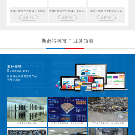
动力环境监控主机SPD-6000GSM
动力环境监控主机SPD-T300GSM
动力环境监控主机SPD-212
查看详情
查看详情
查看详情
斯必得科技
业务领域
业务领域
Business area
提供高效的机房监控产品
和维护服务
档案室监控解决方案
档案馆及机房环境一体化解决方案
工厂生产用电监控、电力能耗监测