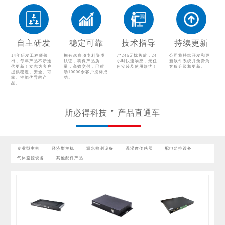
漏水检测设备
温湿度传感器
配电监控设备
气体监控设备
自主研发
稳定可靠
技术指导
持续更新
其他配件产品
14年研发工程师领
拥有30多项专利资质
7*24h无忧售后，24
公司将持续开发和更
衔，每年产品不断迭
认证，确保产品质
小时快速响应，无任
新软件系统并免费为
代更新！立志为客户
量，高效交付，已帮
何安装及使用烦忧！
客服升级和更新。
提供稳定、安全、可
助10000余客户投标成
靠、性能优异的产
功。
品。
斯必得科技
产品直通车
专业型主机
经济型主机
漏水检测设备
温湿度传感器
配电监控设备
气体监控设备
其他配件产品