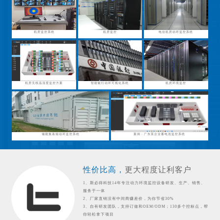
机房监控系统
机房监控
电信机房动环监控系统
机房无线温湿度监控方案
智能银行动环可视化系统
机房环境监控
储能集装箱动环监控系统
案例：广东某企业蓄电池监控系统
性价比高，
更大程度让利客户
1、斯必得科技14年专注动力环境监控设备研发、生产、销售、
服务于一体
2、厂家直销没有中间商赚差价，为你节省30%
3、自有研发团队，支持订做和OEM/ODM；130多个控标点，帮
你轻松拿下项目