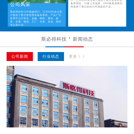
行，已为6000余位客户提供了数万套智慧设
公司风采
备和系统，35家上市选择，4900家集成商共
同选择了我们的动力环境监控产品。
斯必得科技14年砥砺前行，已为6000余位客
户提供了数万套智慧设备和系统，产品广泛
应用于公共安全、金融、国防、通信、政
务、交通、物流、工厂、仓库、农业、医药
等众多行业。
斯必得科技
新闻动态
公司新闻
行业动态
更多 》》