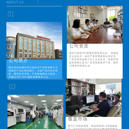
公司资质
我司已获得ISO质量管理体系认证、 高新技
术企业证书、知识产权管理体系认证证书、
公司简介
广州市科技创新小巨人企业证书、机房环境
监控系统认定为广东省高新技术产品，拥有
29项专利资质认证
斯必得科技拥有强大的技术产品研发能力与
快速的产品定制化能力，全线产品均自主研
发，拥有技术专利、产品检验报告29份多，
并通过ISO 9001国际质量体系认证。
覆盖市场
努力只为您的满意；斯必得科技14年砥砺前