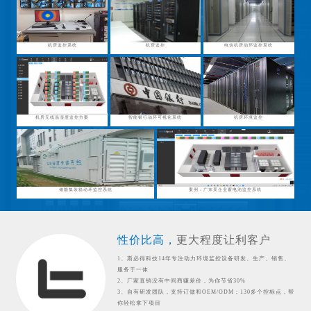
机房监控系统
机房监控
电信机房动环监控系统
机房无线温湿度监控方案
智能银行动环可视化系统
机房环境监控
储能集装箱动环监控系统
案例：广东某企业蓄电池监控系统
性价比高，
更大程度让利客户
1、斯必得科技14年专注动力环境监控设备研发、生产、销售、
服务于一体
2、厂家直销没有中间商赚差价，为你节省30%
3、自有研发团队，支持订做和OEM/ODM；130多个控标点，帮
你轻松拿下项目