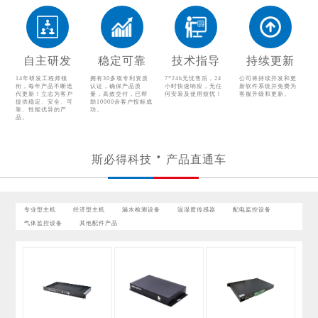
温湿度传感器
配电监控设备
气体监控设备
其他配件产品
自主研发
稳定可靠
技术指导
持续更新
14年研发工程师领
拥有30多项专利资质
7*24h无忧售后，24
公司将持续开发和更
衔，每年产品不断迭
认证，确保产品质
小时快速响应，无任
新软件系统并免费为
代更新！立志为客户
量，高效交付，已帮
何安装及使用烦忧！
客服升级和更新。
提供稳定、安全、可
助10000余客户投标成
靠、性能优异的产
功。
品。
斯必得科技
产品直通车
专业型主机
经济型主机
漏水检测设备
温湿度传感器
配电监控设备
气体监控设备
其他配件产品