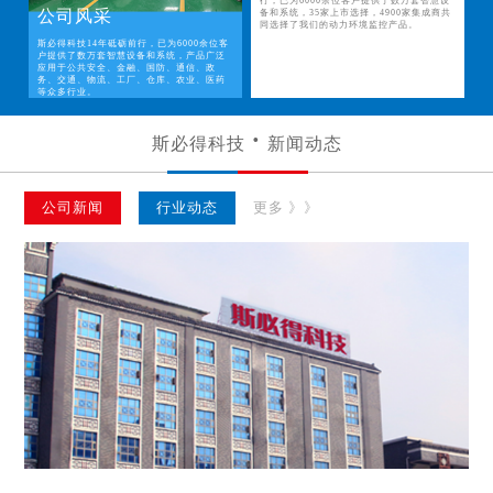
行，已为6000余位客户提供了数万套智慧设
公司风采
备和系统，35家上市选择，4900家集成商共
同选择了我们的动力环境监控产品。
斯必得科技14年砥砺前行，已为6000余位客
户提供了数万套智慧设备和系统，产品广泛
应用于公共安全、金融、国防、通信、政
务、交通、物流、工厂、仓库、农业、医药
等众多行业。
斯必得科技
新闻动态
公司新闻
行业动态
更多 》》