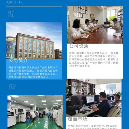
公司资质
我司已获得ISO质量管理体系认证、 高新技
术企业证书、知识产权管理体系认证证书、
公司简介
广州市科技创新小巨人企业证书、机房环境
监控系统认定为广东省高新技术产品，拥有
29项专利资质认证
斯必得科技拥有强大的技术产品研发能力与
快速的产品定制化能力，全线产品均自主研
发，拥有技术专利、产品检验报告29份多，
并通过ISO 9001国际质量体系认证。
覆盖市场
努力只为您的满意；斯必得科技14年砥砺前