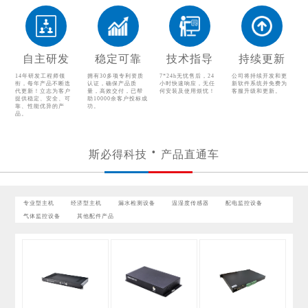
温湿度传感器
配电监控设备
气体监控设备
自主研发
稳定可靠
技术指导
持续更新
其他配件产品
14年研发工程师领
拥有30多项专利资质
7*24h无忧售后，24
公司将持续开发和更
衔，每年产品不断迭
认证，确保产品质
小时快速响应，无任
新软件系统并免费为
代更新！立志为客户
量，高效交付，已帮
何安装及使用烦忧！
客服升级和更新。
提供稳定、安全、可
助10000余客户投标成
靠、性能优异的产
功。
品。
斯必得科技
产品直通车
专业型主机
经济型主机
漏水检测设备
温湿度传感器
配电监控设备
气体监控设备
其他配件产品