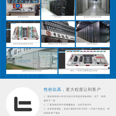
机房监控系统
机房监控
电信机房动环监控系统
机房无线温湿度监控方案
智能银行动环可视化系统
机房环境监控
储能集装箱动环监控系统
案例：广东某企业蓄电池监控系统
性价比高，
更大程度让利客户
1、斯必得科技14年专注动力环境监控设备研发、生产、销售、
服务于一体
2、厂家直销没有中间商赚差价，为你节省30%
3、自有研发团队，支持订做和OEM/ODM；130多个控标点，帮
你轻松拿下项目