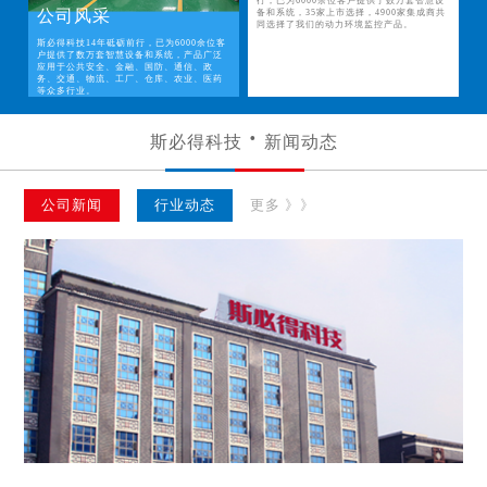
行，已为6000余位客户提供了数万套智慧设
公司风采
备和系统，35家上市选择，4900家集成商共
同选择了我们的动力环境监控产品。
斯必得科技14年砥砺前行，已为6000余位客
户提供了数万套智慧设备和系统，产品广泛
应用于公共安全、金融、国防、通信、政
务、交通、物流、工厂、仓库、农业、医药
等众多行业。
斯必得科技
新闻动态
公司新闻
行业动态
更多 》》