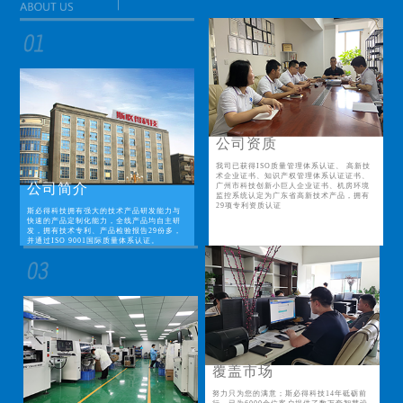
公司资质
我司已获得ISO质量管理体系认证、 高新技
术企业证书、知识产权管理体系认证证书、
公司简介
广州市科技创新小巨人企业证书、机房环境
监控系统认定为广东省高新技术产品，拥有
29项专利资质认证
斯必得科技拥有强大的技术产品研发能力与
快速的产品定制化能力，全线产品均自主研
发，拥有技术专利、产品检验报告29份多，
并通过ISO 9001国际质量体系认证。
覆盖市场
努力只为您的满意；斯必得科技14年砥砺前