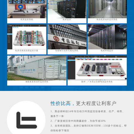
机房监控系统
机房监控
电信机房动环监控系统
机房无线温湿度监控方案
智能银行动环可视化系统
机房环境监控
储能集装箱动环监控系统
案例：广东某企业蓄电池监控系统
性价比高，
更大程度让利客户
1、斯必得科技14年专注动力环境监控设备研发、生产、销售、
服务于一体
2、厂家直销没有中间商赚差价，为你节省30%
3、自有研发团队，支持订做和OEM/ODM；130多个控标点，帮
你轻松拿下项目