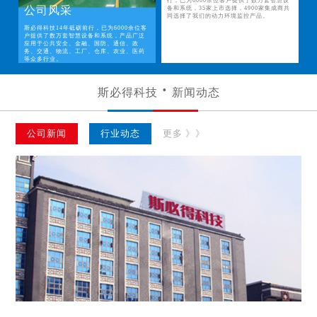
行，已为6000余位客户提供了数万套智慧设
公司风采
备和系统，35家上市选择，4900家集成商共
同选择了我们的动力环境监控产品。
斯必得科技14年砥砺前行，已为6000余位客
户提供了数万套智慧设备和系统，产品广泛
应用于公共安全、金融、国防、通信、政
务、交通、物流、工厂、仓库、农业、医药
等众多行业。
斯必得科技
新闻动态
公司新闻
行业动态
更多 》》