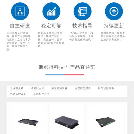
温湿度传感器
配电监控设备
气体监控设备
其他配件产品
自主研发
稳定可靠
技术指导
持续更新
14年研发工程师领
拥有30多项专利资质
7*24h无忧售后，24
公司将持续开发和更
衔，每年产品不断迭
认证，确保产品质
小时快速响应，无任
新软件系统并免费为
代更新！立志为客户
量，高效交付，已帮
何安装及使用烦忧！
客服升级和更新。
提供稳定、安全、可
助10000余客户投标成
靠、性能优异的产
功。
品。
斯必得科技
产品直通车
专业型主机
经济型主机
漏水检测设备
温湿度传感器
配电监控设备
气体监控设备
其他配件产品