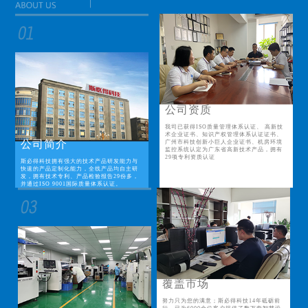
公司资质
我司已获得ISO质量管理体系认证、 高新技
术企业证书、知识产权管理体系认证证书、
公司简介
广州市科技创新小巨人企业证书、机房环境
监控系统认定为广东省高新技术产品，拥有
29项专利资质认证
斯必得科技拥有强大的技术产品研发能力与
快速的产品定制化能力，全线产品均自主研
发，拥有技术专利、产品检验报告29份多，
并通过ISO 9001国际质量体系认证。
覆盖市场
努力只为您的满意；斯必得科技14年砥砺前