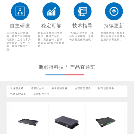
其他配件产品
自主研发
稳定可靠
技术指导
持续更新
14年研发工程师领
拥有30多项专利资质
7*24h无忧售后，24
公司将持续开发和更
衔，每年产品不断迭
认证，确保产品质
小时快速响应，无任
新软件系统并免费为
代更新！立志为客户
量，高效交付，已帮
何安装及使用烦忧！
客服升级和更新。
提供稳定、安全、可
助10000余客户投标成
靠、性能优异的产
功。
品。
斯必得科技
产品直通车
专业型主机
经济型主机
漏水检测设备
温湿度传感器
配电监控设备
气体监控设备
其他配件产品