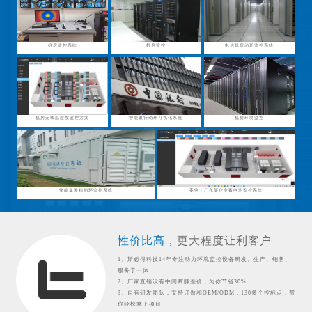
机房监控系统
机房监控
电信机房动环监控系统
机房无线温湿度监控方案
智能银行动环可视化系统
机房环境监控
储能集装箱动环监控系统
案例：广东某企业蓄电池监控系统
性价比高，
更大程度让利客户
1、斯必得科技14年专注动力环境监控设备研发、生产、销售、
服务于一体
2、厂家直销没有中间商赚差价，为你节省30%
3、自有研发团队，支持订做和OEM/ODM；130多个控标点，帮
你轻松拿下项目