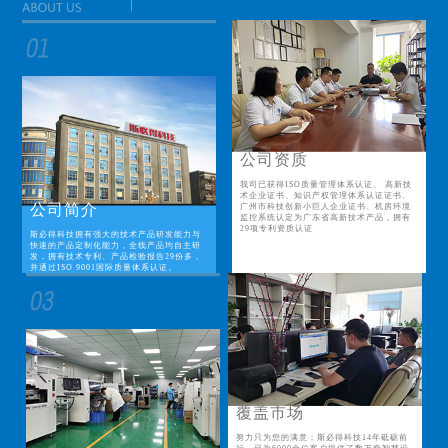
公司资质
我司已获得ISO质量管理体系认证、 高新技
术企业证书、知识产权管理体系认证证书、
公司简介
广州市科技创新小巨人企业证书、机房环境
监控系统认定为广东省高新技术产品，拥有
29项专利资质认证
斯必得科技拥有强大的技术产品研发能力与
快速的产品定制化能力，全线产品均自主研
发，拥有技术专利、产品检验报告29份多，
并通过ISO 9001国际质量体系认证。
覆盖市场
努力只为您的满意；斯必得科技14年砥砺前