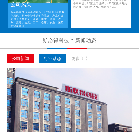
行，已为6000余位客户提供了数万套智慧设
公司风采
备和系统，35家上市选择，4900家集成商共
同选择了我们的动力环境监控产品。
斯必得科技14年砥砺前行，已为6000余位客
户提供了数万套智慧设备和系统，产品广泛
应用于公共安全、金融、国防、通信、政
务、交通、物流、工厂、仓库、农业、医药
等众多行业。
斯必得科技
新闻动态
公司新闻
行业动态
更多 》》