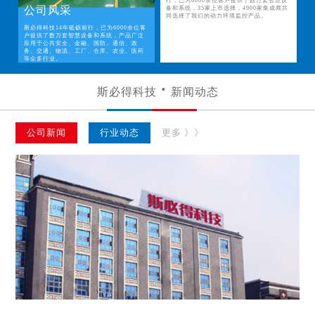
行，已为6000余位客户提供了数万套智慧设
公司风采
备和系统，35家上市选择，4900家集成商共
同选择了我们的动力环境监控产品。
斯必得科技14年砥砺前行，已为6000余位客
户提供了数万套智慧设备和系统，产品广泛
应用于公共安全、金融、国防、通信、政
务、交通、物流、工厂、仓库、农业、医药
等众多行业。
斯必得科技
新闻动态
公司新闻
行业动态
更多 》》