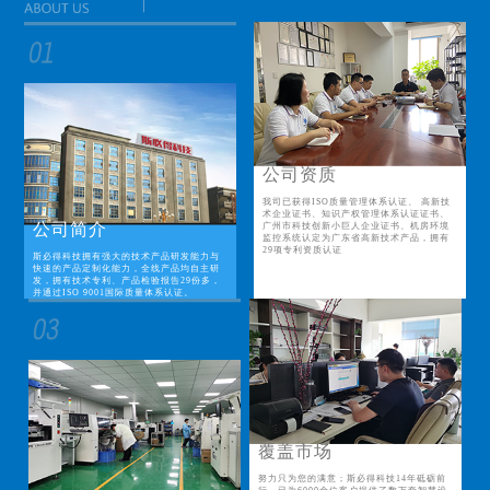
公司资质
我司已获得ISO质量管理体系认证、 高新技
术企业证书、知识产权管理体系认证证书、
公司简介
广州市科技创新小巨人企业证书、机房环境
监控系统认定为广东省高新技术产品，拥有
29项专利资质认证
斯必得科技拥有强大的技术产品研发能力与
快速的产品定制化能力，全线产品均自主研
发，拥有技术专利、产品检验报告29份多，
并通过ISO 9001国际质量体系认证。
覆盖市场
努力只为您的满意；斯必得科技14年砥砺前