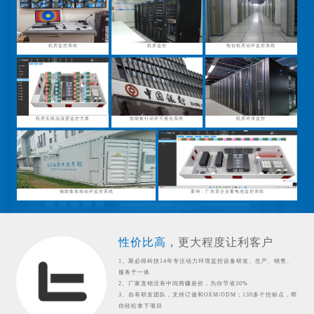
机房监控系统
机房监控
电信机房动环监控系统
机房无线温湿度监控方案
智能银行动环可视化系统
机房环境监控
储能集装箱动环监控系统
案例：广东某企业蓄电池监控系统
性价比高，
更大程度让利客户
1、斯必得科技14年专注动力环境监控设备研发、生产、销售、
服务于一体
2、厂家直销没有中间商赚差价，为你节省30%
3、自有研发团队，支持订做和OEM/ODM；130多个控标点，帮
你轻松拿下项目