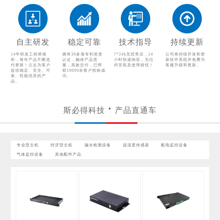
配电监控设备
气体监控设备
其他配件产品
自主研发
稳定可靠
技术指导
持续更新
14年研发工程师领
拥有30多项专利资质
7*24h无忧售后，24
公司将持续开发和更
衔，每年产品不断迭
认证，确保产品质
小时快速响应，无任
新软件系统并免费为
代更新！立志为客户
量，高效交付，已帮
何安装及使用烦忧！
客服升级和更新。
提供稳定、安全、可
助10000余客户投标成
靠、性能优异的产
功。
品。
斯必得科技
产品直通车
专业型主机
经济型主机
漏水检测设备
温湿度传感器
配电监控设备
气体监控设备
其他配件产品