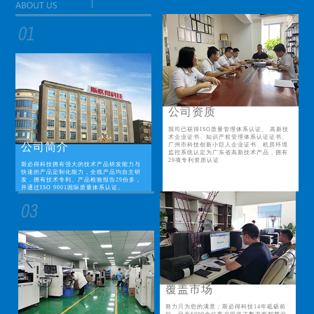
公司资质
我司已获得ISO质量管理体系认证、 高新技
术企业证书、知识产权管理体系认证证书、
公司简介
广州市科技创新小巨人企业证书、机房环境
监控系统认定为广东省高新技术产品，拥有
29项专利资质认证
斯必得科技拥有强大的技术产品研发能力与
快速的产品定制化能力，全线产品均自主研
发，拥有技术专利、产品检验报告29份多，
并通过ISO 9001国际质量体系认证。
覆盖市场
努力只为您的满意；斯必得科技14年砥砺前