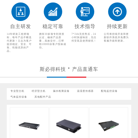
配电监控设备
气体监控设备
其他配件产品
自主研发
稳定可靠
技术指导
持续更新
14年研发工程师领
拥有30多项专利资质
7*24h无忧售后，24
公司将持续开发和更
衔，每年产品不断迭
认证，确保产品质
小时快速响应，无任
新软件系统并免费为
代更新！立志为客户
量，高效交付，已帮
何安装及使用烦忧！
客服升级和更新。
提供稳定、安全、可
助10000余客户投标成
靠、性能优异的产
功。
品。
斯必得科技
产品直通车
专业型主机
经济型主机
漏水检测设备
温湿度传感器
配电监控设备
气体监控设备
其他配件产品