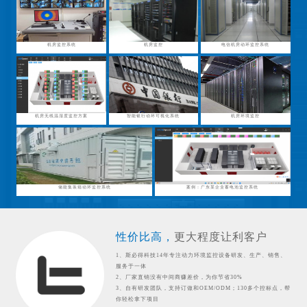
机房监控系统
机房监控
电信机房动环监控系统
机房无线温湿度监控方案
智能银行动环可视化系统
机房环境监控
储能集装箱动环监控系统
案例：广东某企业蓄电池监控系统
性价比高，
更大程度让利客户
1、斯必得科技14年专注动力环境监控设备研发、生产、销售、
服务于一体
2、厂家直销没有中间商赚差价，为你节省30%
3、自有研发团队，支持订做和OEM/ODM；130多个控标点，帮
你轻松拿下项目