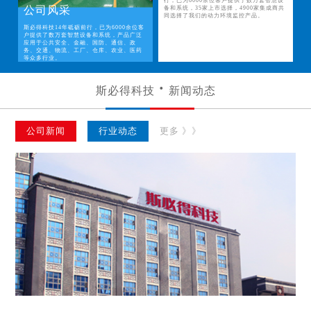
行，已为6000余位客户提供了数万套智慧设
公司风采
备和系统，35家上市选择，4900家集成商共
同选择了我们的动力环境监控产品。
斯必得科技14年砥砺前行，已为6000余位客
户提供了数万套智慧设备和系统，产品广泛
应用于公共安全、金融、国防、通信、政
务、交通、物流、工厂、仓库、农业、医药
等众多行业。
斯必得科技
新闻动态
公司新闻
行业动态
更多 》》