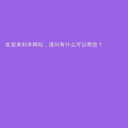
选择优质动力环境监控系统厂家：机房建设项目
的核心关键
2026-07-27
[查看详情]
掌握三点核心，广东的机房动环项目选本地厂家事半功倍！
2026-07-24
欢迎来到本网站，请问有什么可以帮您？
2026年机房项目预算有限？推荐几款国产动环监控系统品牌
2026-07-21
以广东地区为切入点，选择优质的动环监控系统厂家
2026-07-15
热点资讯
更多 》》
动力环境监控一体机SPD-6500GSM
1
[详情]
联系我们
努力只为您的满意