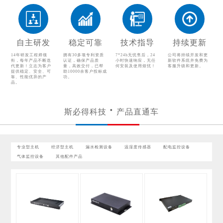
自主研发
稳定可靠
技术指导
持续更新
14年研发工程师领
拥有30多项专利资质
7*24h无忧售后，24
公司将持续开发和更
衔，每年产品不断迭
认证，确保产品质
小时快速响应，无任
新软件系统并免费为
代更新！立志为客户
量，高效交付，已帮
何安装及使用烦忧！
客服升级和更新。
提供稳定、安全、可
助10000余客户投标成
靠、性能优异的产
功。
品。
斯必得科技
产品直通车
专业型主机
经济型主机
漏水检测设备
温湿度传感器
配电监控设备
气体监控设备
其他配件产品