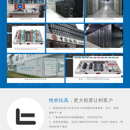
机房监控系统
机房监控
电信机房动环监控系统
机房无线温湿度监控方案
智能银行动环可视化系统
机房环境监控
储能集装箱动环监控系统
案例：广东某企业蓄电池监控系统
性价比高，
更大程度让利客户
1、斯必得科技14年专注动力环境监控设备研发、生产、销售、
服务于一体
2、厂家直销没有中间商赚差价，为你节省30%
3、自有研发团队，支持订做和OEM/ODM；130多个控标点，帮
你轻松拿下项目