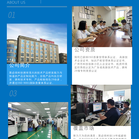
公司资质
我司已获得ISO质量管理体系认证、 高新技
术企业证书、知识产权管理体系认证证书、
公司简介
广州市科技创新小巨人企业证书、机房环境
监控系统认定为广东省高新技术产品，拥有
29项专利资质认证
斯必得科技拥有强大的技术产品研发能力与
快速的产品定制化能力，全线产品均自主研
发，拥有技术专利、产品检验报告29份多，
并通过ISO 9001国际质量体系认证。
覆盖市场
努力只为您的满意；斯必得科技14年砥砺前