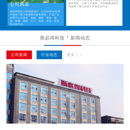
行，已为6000余位客户提供了数万套智慧设
公司风采
备和系统，35家上市选择，4900家集成商共
同选择了我们的动力环境监控产品。
斯必得科技14年砥砺前行，已为6000余位客
户提供了数万套智慧设备和系统，产品广泛
应用于公共安全、金融、国防、通信、政
务、交通、物流、工厂、仓库、农业、医药
等众多行业。
斯必得科技
新闻动态
公司新闻
行业动态
更多 》》