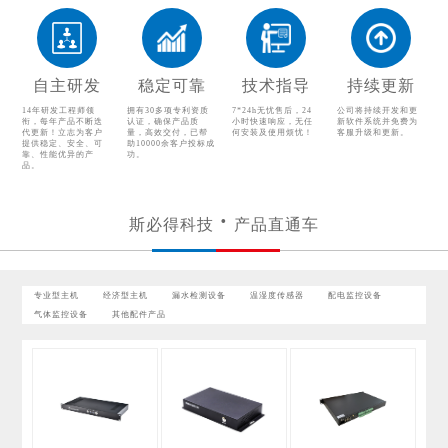
温湿度传感器
配电监控设备
气体监控设备
其他配件产品
自主研发
稳定可靠
技术指导
持续更新
14年研发工程师领
拥有30多项专利资质
7*24h无忧售后，24
公司将持续开发和更
衔，每年产品不断迭
认证，确保产品质
小时快速响应，无任
新软件系统并免费为
代更新！立志为客户
量，高效交付，已帮
何安装及使用烦忧！
客服升级和更新。
提供稳定、安全、可
助10000余客户投标成
靠、性能优异的产
功。
品。
斯必得科技
产品直通车
专业型主机
经济型主机
漏水检测设备
温湿度传感器
配电监控设备
气体监控设备
其他配件产品