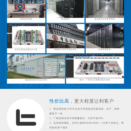
机房监控系统
机房监控
电信机房动环监控系统
机房无线温湿度监控方案
智能银行动环可视化系统
机房环境监控
储能集装箱动环监控系统
案例：广东某企业蓄电池监控系统
性价比高，
更大程度让利客户
1、斯必得科技14年专注动力环境监控设备研发、生产、销售、
服务于一体
2、厂家直销没有中间商赚差价，为你节省30%
3、自有研发团队，支持订做和OEM/ODM；130多个控标点，帮
你轻松拿下项目