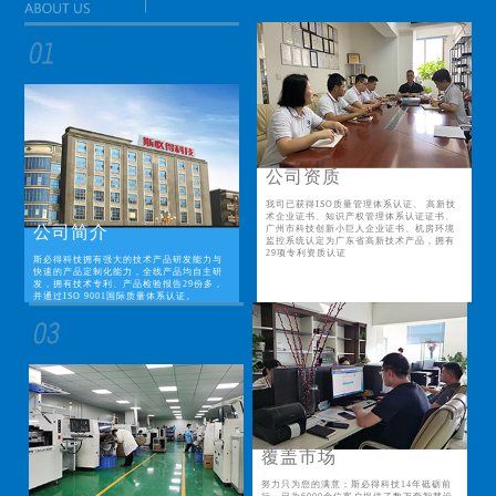
公司资质
我司已获得ISO质量管理体系认证、 高新技
术企业证书、知识产权管理体系认证证书、
公司简介
广州市科技创新小巨人企业证书、机房环境
监控系统认定为广东省高新技术产品，拥有
29项专利资质认证
斯必得科技拥有强大的技术产品研发能力与
快速的产品定制化能力，全线产品均自主研
发，拥有技术专利、产品检验报告29份多，
并通过ISO 9001国际质量体系认证。
覆盖市场
努力只为您的满意；斯必得科技14年砥砺前