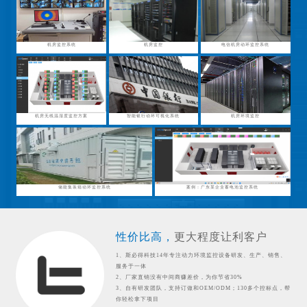
机房监控系统
机房监控
电信机房动环监控系统
机房无线温湿度监控方案
智能银行动环可视化系统
机房环境监控
储能集装箱动环监控系统
案例：广东某企业蓄电池监控系统
性价比高，
更大程度让利客户
1、斯必得科技14年专注动力环境监控设备研发、生产、销售、
服务于一体
2、厂家直销没有中间商赚差价，为你节省30%
3、自有研发团队，支持订做和OEM/ODM；130多个控标点，帮
你轻松拿下项目