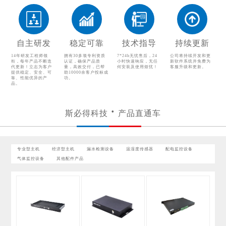
温湿度传感器
配电监控设备
气体监控设备
其他配件产品
自主研发
稳定可靠
技术指导
持续更新
14年研发工程师领
拥有30多项专利资质
7*24h无忧售后，24
公司将持续开发和更
衔，每年产品不断迭
认证，确保产品质
小时快速响应，无任
新软件系统并免费为
代更新！立志为客户
量，高效交付，已帮
何安装及使用烦忧！
客服升级和更新。
提供稳定、安全、可
助10000余客户投标成
靠、性能优异的产
功。
品。
斯必得科技
产品直通车
专业型主机
经济型主机
漏水检测设备
温湿度传感器
配电监控设备
气体监控设备
其他配件产品