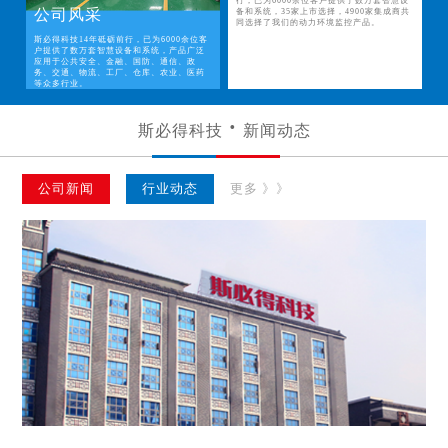
行，已为6000余位客户提供了数万套智慧设
公司风采
备和系统，35家上市选择，4900家集成商共
同选择了我们的动力环境监控产品。
斯必得科技14年砥砺前行，已为6000余位客
户提供了数万套智慧设备和系统，产品广泛
应用于公共安全、金融、国防、通信、政
务、交通、物流、工厂、仓库、农业、医药
等众多行业。
斯必得科技
新闻动态
公司新闻
行业动态
更多 》》