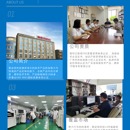
公司资质
我司已获得ISO质量管理体系认证、 高新技
术企业证书、知识产权管理体系认证证书、
公司简介
广州市科技创新小巨人企业证书、机房环境
监控系统认定为广东省高新技术产品，拥有
29项专利资质认证
斯必得科技拥有强大的技术产品研发能力与
快速的产品定制化能力，全线产品均自主研
发，拥有技术专利、产品检验报告29份多，
并通过ISO 9001国际质量体系认证。
覆盖市场
努力只为您的满意；斯必得科技14年砥砺前