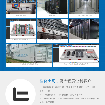
机房监控系统
机房监控
电信机房动环监控系统
机房无线温湿度监控方案
智能银行动环可视化系统
机房环境监控
储能集装箱动环监控系统
案例：广东某企业蓄电池监控系统
性价比高，
更大程度让利客户
1、斯必得科技14年专注动力环境监控设备研发、生产、销售、
服务于一体
2、厂家直销没有中间商赚差价，为你节省30%
3、自有研发团队，支持订做和OEM/ODM；130多个控标点，帮
你轻松拿下项目