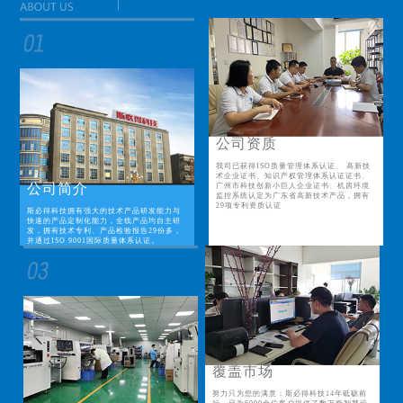
公司资质
我司已获得ISO质量管理体系认证、 高新技
术企业证书、知识产权管理体系认证证书、
公司简介
广州市科技创新小巨人企业证书、机房环境
监控系统认定为广东省高新技术产品，拥有
29项专利资质认证
斯必得科技拥有强大的技术产品研发能力与
快速的产品定制化能力，全线产品均自主研
发，拥有技术专利、产品检验报告29份多，
并通过ISO 9001国际质量体系认证。
覆盖市场
努力只为您的满意；斯必得科技14年砥砺前