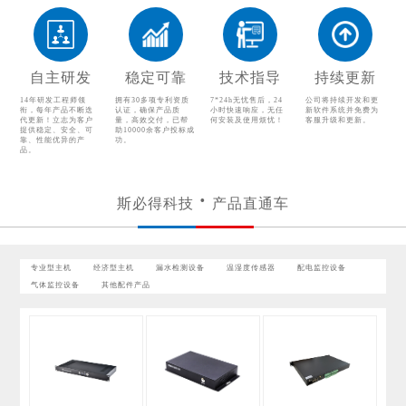
温湿度传感器
配电监控设备
气体监控设备
其他配件产品
自主研发
稳定可靠
技术指导
持续更新
14年研发工程师领
拥有30多项专利资质
7*24h无忧售后，24
公司将持续开发和更
衔，每年产品不断迭
认证，确保产品质
小时快速响应，无任
新软件系统并免费为
代更新！立志为客户
量，高效交付，已帮
何安装及使用烦忧！
客服升级和更新。
提供稳定、安全、可
助10000余客户投标成
靠、性能优异的产
功。
品。
斯必得科技
产品直通车
专业型主机
经济型主机
漏水检测设备
温湿度传感器
配电监控设备
气体监控设备
其他配件产品