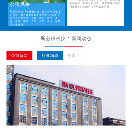
行，已为6000余位客户提供了数万套智慧设
公司风采
备和系统，35家上市选择，4900家集成商共
同选择了我们的动力环境监控产品。
斯必得科技14年砥砺前行，已为6000余位客
户提供了数万套智慧设备和系统，产品广泛
应用于公共安全、金融、国防、通信、政
务、交通、物流、工厂、仓库、农业、医药
等众多行业。
斯必得科技
新闻动态
公司新闻
行业动态
更多 》》