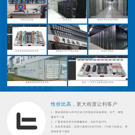
机房监控系统
机房监控
电信机房动环监控系统
机房无线温湿度监控方案
智能银行动环可视化系统
机房环境监控
储能集装箱动环监控系统
案例：广东某企业蓄电池监控系统
性价比高，
更大程度让利客户
1、斯必得科技14年专注动力环境监控设备研发、生产、销售、
服务于一体
2、厂家直销没有中间商赚差价，为你节省30%
3、自有研发团队，支持订做和OEM/ODM；130多个控标点，帮
你轻松拿下项目