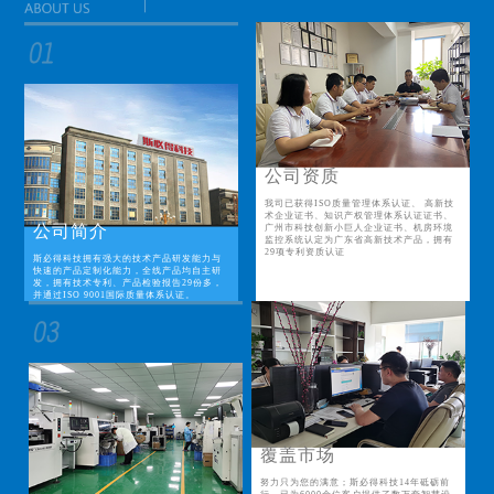
公司资质
我司已获得ISO质量管理体系认证、 高新技
术企业证书、知识产权管理体系认证证书、
公司简介
广州市科技创新小巨人企业证书、机房环境
监控系统认定为广东省高新技术产品，拥有
29项专利资质认证
斯必得科技拥有强大的技术产品研发能力与
快速的产品定制化能力，全线产品均自主研
发，拥有技术专利、产品检验报告29份多，
并通过ISO 9001国际质量体系认证。
覆盖市场
努力只为您的满意；斯必得科技14年砥砺前