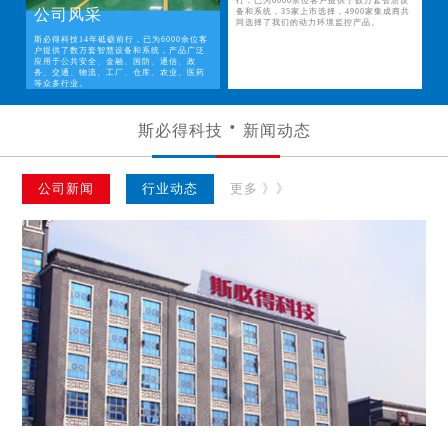
行，已为6000余位客户提供了数万套智慧设
公司风采
备和系统，35家上市选择，4900家集成商共
同选择了我们的动力环境监控产品。
斯必得科技14年砥砺前行，已为6000余位客
户提供了数万套智慧设备和系统，产品广泛
应用于公共安全、金融、国防、通信、政
务、交通、物流、工厂、仓库、农业、医药
等众多行业。
斯必得科技
新闻动态
公司新闻
行业动态
更多 》》