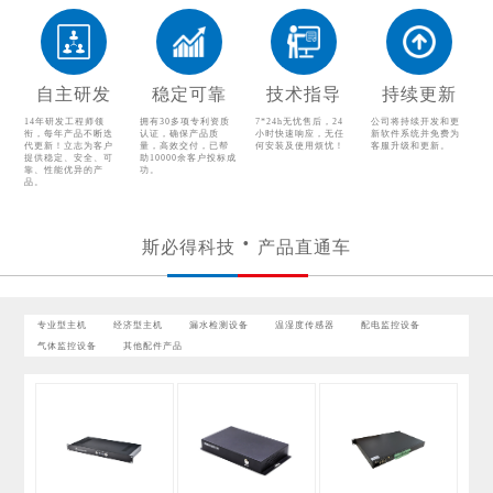
温湿度传感器
配电监控设备
气体监控设备
自主研发
稳定可靠
技术指导
持续更新
其他配件产品
14年研发工程师领
拥有30多项专利资质
7*24h无忧售后，24
公司将持续开发和更
衔，每年产品不断迭
认证，确保产品质
小时快速响应，无任
新软件系统并免费为
代更新！立志为客户
量，高效交付，已帮
何安装及使用烦忧！
客服升级和更新。
提供稳定、安全、可
助10000余客户投标成
靠、性能优异的产
功。
品。
斯必得科技
产品直通车
专业型主机
经济型主机
漏水检测设备
温湿度传感器
配电监控设备
气体监控设备
其他配件产品