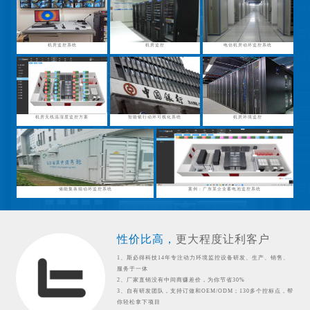
机房监控系统
机房监控
电信机房动环监控系统
机房无线温湿度监控方案
智能银行动环可视化系统
机房环境监控
储能集装箱动环监控系统
案例：广东某企业蓄电池监控系统
性价比高，
更大程度让利客户
1、斯必得科技14年专注动力环境监控设备研发、生产、销售、
服务于一体
2、厂家直销没有中间商赚差价，为你节省30%
3、自有研发团队，支持订做和OEM/ODM；130多个控标点，帮
你轻松拿下项目