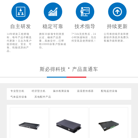
自主研发
稳定可靠
技术指导
持续更新
14年研发工程师领
拥有30多项专利资质
7*24h无忧售后，24
公司将持续开发和更
衔，每年产品不断迭
认证，确保产品质
小时快速响应，无任
新软件系统并免费为
代更新！立志为客户
量，高效交付，已帮
何安装及使用烦忧！
客服升级和更新。
提供稳定、安全、可
助10000余客户投标成
靠、性能优异的产
功。
品。
斯必得科技
产品直通车
专业型主机
经济型主机
漏水检测设备
温湿度传感器
配电监控设备
气体监控设备
其他配件产品