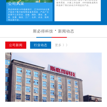
行，已为6000余位客户提供了数万套智慧设
公司风采
备和系统，35家上市选择，4900家集成商共
同选择了我们的动力环境监控产品。
斯必得科技14年砥砺前行，已为6000余位客
户提供了数万套智慧设备和系统，产品广泛
应用于公共安全、金融、国防、通信、政
务、交通、物流、工厂、仓库、农业、医药
等众多行业。
斯必得科技
新闻动态
公司新闻
行业动态
更多 》》