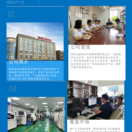
公司资质
我司已获得ISO质量管理体系认证、 高新技
术企业证书、知识产权管理体系认证证书、
公司简介
广州市科技创新小巨人企业证书、机房环境
监控系统认定为广东省高新技术产品，拥有
29项专利资质认证
斯必得科技拥有强大的技术产品研发能力与
快速的产品定制化能力，全线产品均自主研
发，拥有技术专利、产品检验报告29份多，
并通过ISO 9001国际质量体系认证。
覆盖市场
努力只为您的满意；斯必得科技14年砥砺前