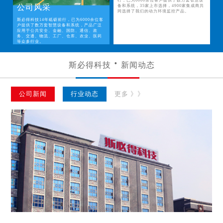
行，已为6000余位客户提供了数万套智慧设
公司风采
备和系统，35家上市选择，4900家集成商共
同选择了我们的动力环境监控产品。
斯必得科技14年砥砺前行，已为6000余位客
户提供了数万套智慧设备和系统，产品广泛
应用于公共安全、金融、国防、通信、政
务、交通、物流、工厂、仓库、农业、医药
等众多行业。
斯必得科技
新闻动态
公司新闻
行业动态
更多 》》