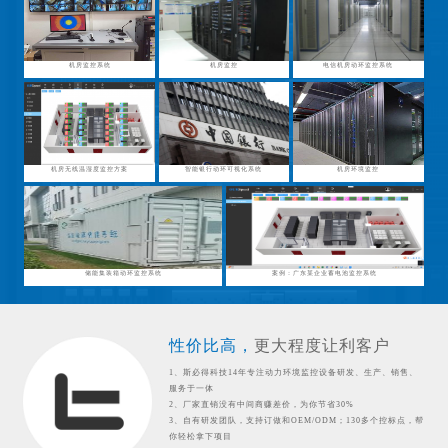
机房监控系统
机房监控
电信机房动环监控系统
机房无线温湿度监控方案
智能银行动环可视化系统
机房环境监控
储能集装箱动环监控系统
案例：广东某企业蓄电池监控系统
性价比高，
更大程度让利客户
1、斯必得科技14年专注动力环境监控设备研发、生产、销售、
服务于一体
2、厂家直销没有中间商赚差价，为你节省30%
3、自有研发团队，支持订做和OEM/ODM；130多个控标点，帮
你轻松拿下项目