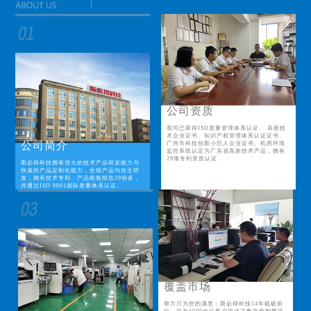
公司资质
我司已获得ISO质量管理体系认证、 高新技
术企业证书、知识产权管理体系认证证书、
公司简介
广州市科技创新小巨人企业证书、机房环境
监控系统认定为广东省高新技术产品，拥有
29项专利资质认证
斯必得科技拥有强大的技术产品研发能力与
快速的产品定制化能力，全线产品均自主研
发，拥有技术专利、产品检验报告29份多，
并通过ISO 9001国际质量体系认证。
覆盖市场
努力只为您的满意；斯必得科技14年砥砺前