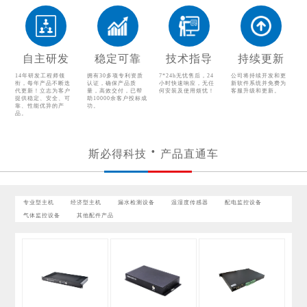
漏水检测设备
温湿度传感器
配电监控设备
气体监控设备
自主研发
稳定可靠
技术指导
持续更新
其他配件产品
14年研发工程师领
拥有30多项专利资质
7*24h无忧售后，24
公司将持续开发和更
衔，每年产品不断迭
认证，确保产品质
小时快速响应，无任
新软件系统并免费为
代更新！立志为客户
量，高效交付，已帮
何安装及使用烦忧！
客服升级和更新。
提供稳定、安全、可
助10000余客户投标成
靠、性能优异的产
功。
品。
斯必得科技
产品直通车
专业型主机
经济型主机
漏水检测设备
温湿度传感器
配电监控设备
气体监控设备
其他配件产品