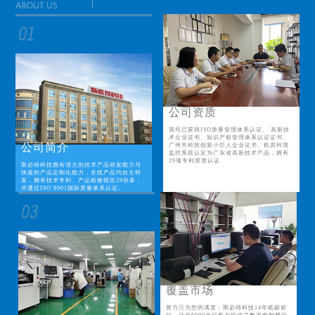
公司资质
我司已获得ISO质量管理体系认证、 高新技
术企业证书、知识产权管理体系认证证书、
公司简介
广州市科技创新小巨人企业证书、机房环境
监控系统认定为广东省高新技术产品，拥有
29项专利资质认证
斯必得科技拥有强大的技术产品研发能力与
快速的产品定制化能力，全线产品均自主研
发，拥有技术专利、产品检验报告29份多，
并通过ISO 9001国际质量体系认证。
覆盖市场
努力只为您的满意；斯必得科技14年砥砺前