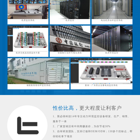
机房监控系统
机房监控
电信机房动环监控系统
机房无线温湿度监控方案
智能银行动环可视化系统
机房环境监控
储能集装箱动环监控系统
案例：广东某企业蓄电池监控系统
性价比高，
更大程度让利客户
1、斯必得科技14年专注动力环境监控设备研发、生产、销售、
服务于一体
2、厂家直销没有中间商赚差价，为你节省30%
3、自有研发团队，支持订做和OEM/ODM；130多个控标点，帮
你轻松拿下项目