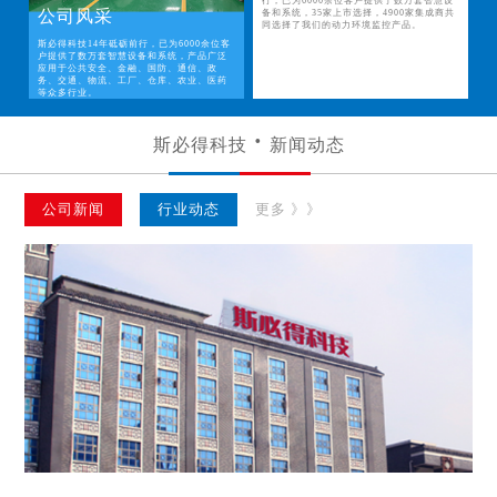
行，已为6000余位客户提供了数万套智慧设
公司风采
备和系统，35家上市选择，4900家集成商共
同选择了我们的动力环境监控产品。
斯必得科技14年砥砺前行，已为6000余位客
户提供了数万套智慧设备和系统，产品广泛
应用于公共安全、金融、国防、通信、政
务、交通、物流、工厂、仓库、农业、医药
等众多行业。
斯必得科技
新闻动态
公司新闻
行业动态
更多 》》