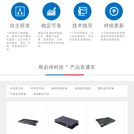
温湿度传感器
配电监控设备
气体监控设备
其他配件产品
自主研发
稳定可靠
技术指导
持续更新
14年研发工程师领
拥有30多项专利资质
7*24h无忧售后，24
公司将持续开发和更
衔，每年产品不断迭
认证，确保产品质
小时快速响应，无任
新软件系统并免费为
代更新！立志为客户
量，高效交付，已帮
何安装及使用烦忧！
客服升级和更新。
提供稳定、安全、可
助10000余客户投标成
靠、性能优异的产
功。
品。
斯必得科技
产品直通车
专业型主机
经济型主机
漏水检测设备
温湿度传感器
配电监控设备
气体监控设备
其他配件产品