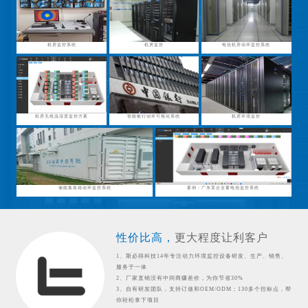
机房监控系统
机房监控
电信机房动环监控系统
机房无线温湿度监控方案
智能银行动环可视化系统
机房环境监控
储能集装箱动环监控系统
案例：广东某企业蓄电池监控系统
性价比高，
更大程度让利客户
1、斯必得科技14年专注动力环境监控设备研发、生产、销售、
服务于一体
2、厂家直销没有中间商赚差价，为你节省30%
3、自有研发团队，支持订做和OEM/ODM；130多个控标点，帮
你轻松拿下项目