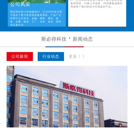
行，已为6000余位客户提供了数万套智慧设
公司风采
备和系统，35家上市选择，4900家集成商共
同选择了我们的动力环境监控产品。
斯必得科技14年砥砺前行，已为6000余位客
户提供了数万套智慧设备和系统，产品广泛
应用于公共安全、金融、国防、通信、政
务、交通、物流、工厂、仓库、农业、医药
等众多行业。
斯必得科技
新闻动态
公司新闻
行业动态
更多 》》