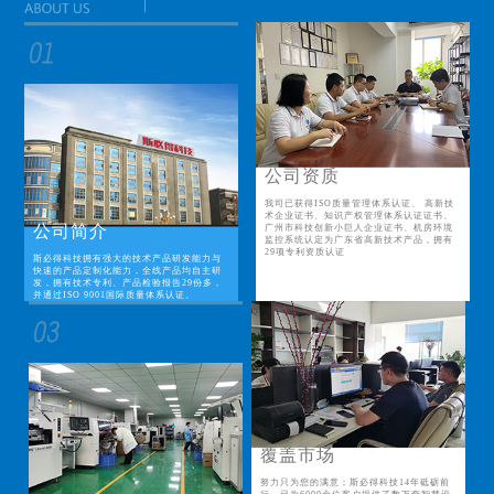
公司资质
我司已获得ISO质量管理体系认证、 高新技
术企业证书、知识产权管理体系认证证书、
公司简介
广州市科技创新小巨人企业证书、机房环境
监控系统认定为广东省高新技术产品，拥有
29项专利资质认证
斯必得科技拥有强大的技术产品研发能力与
快速的产品定制化能力，全线产品均自主研
发，拥有技术专利、产品检验报告29份多，
并通过ISO 9001国际质量体系认证。
覆盖市场
努力只为您的满意；斯必得科技14年砥砺前