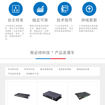
气体监控设备
其他配件产品
自主研发
稳定可靠
技术指导
持续更新
14年研发工程师领
拥有30多项专利资质
7*24h无忧售后，24
公司将持续开发和更
衔，每年产品不断迭
认证，确保产品质
小时快速响应，无任
新软件系统并免费为
代更新！立志为客户
量，高效交付，已帮
何安装及使用烦忧！
客服升级和更新。
提供稳定、安全、可
助10000余客户投标成
靠、性能优异的产
功。
品。
斯必得科技
产品直通车
专业型主机
经济型主机
漏水检测设备
温湿度传感器
配电监控设备
气体监控设备
其他配件产品