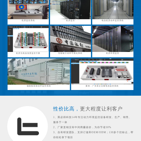
机房监控系统
机房监控
电信机房动环监控系统
机房无线温湿度监控方案
智能银行动环可视化系统
机房环境监控
储能集装箱动环监控系统
案例：广东某企业蓄电池监控系统
性价比高，
更大程度让利客户
1、斯必得科技14年专注动力环境监控设备研发、生产、销售、
服务于一体
2、厂家直销没有中间商赚差价，为你节省30%
3、自有研发团队，支持订做和OEM/ODM；130多个控标点，帮
你轻松拿下项目