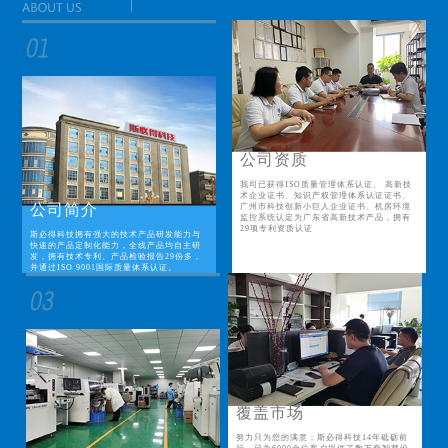
公司资质
我司已获得ISO质量管理体系认证、 高新技
术企业证书、知识产权管理体系认证证书、
公司简介
广州市科技创新小巨人企业证书、机房环境
监控系统认定为广东省高新技术产品，拥有
29项专利资质认证
斯必得科技拥有强大的技术产品研发能力与
快速的产品定制化能力，全线产品均自主研
发，拥有技术专利、产品检验报告29份多，
并通过ISO 9001国际质量体系认证。
覆盖市场
努力只为您的满意；斯必得科技14年砥砺前