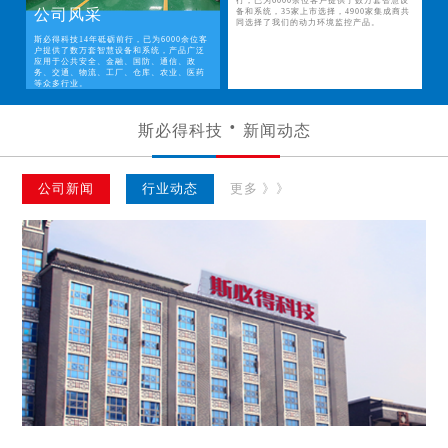
行，已为6000余位客户提供了数万套智慧设
公司风采
备和系统，35家上市选择，4900家集成商共
同选择了我们的动力环境监控产品。
斯必得科技14年砥砺前行，已为6000余位客
户提供了数万套智慧设备和系统，产品广泛
应用于公共安全、金融、国防、通信、政
务、交通、物流、工厂、仓库、农业、医药
等众多行业。
斯必得科技
新闻动态
公司新闻
行业动态
更多 》》