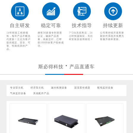
漏水检测设备
温湿度传感器
配电监控设备
气体监控设备
自主研发
稳定可靠
技术指导
持续更新
其他配件产品
14年研发工程师领
拥有30多项专利资质
7*24h无忧售后，24
公司将持续开发和更
衔，每年产品不断迭
认证，确保产品质
小时快速响应，无任
新软件系统并免费为
代更新！立志为客户
量，高效交付，已帮
何安装及使用烦忧！
客服升级和更新。
提供稳定、安全、可
助10000余客户投标成
靠、性能优异的产
功。
品。
斯必得科技
产品直通车
专业型主机
经济型主机
漏水检测设备
温湿度传感器
配电监控设备
气体监控设备
其他配件产品