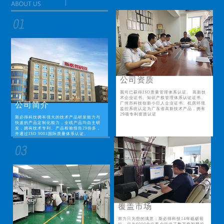
公司资质
我司已获得ISO质量管理体系认证、 高新技
术企业证书、知识产权管理体系认证证书、
公司简介
广州市科技创新小巨人企业证书、机房环境
监控系统认定为广东省高新技术产品，拥有
29项专利资质认证
斯必得科技拥有强大的技术产品研发能力与
快速的产品定制化能力，全线产品均自主研
发，拥有技术专利、产品检验报告29份多，
并通过ISO 9001国际质量体系认证。
覆盖市场
努力只为您的满意；斯必得科技14年砥砺前