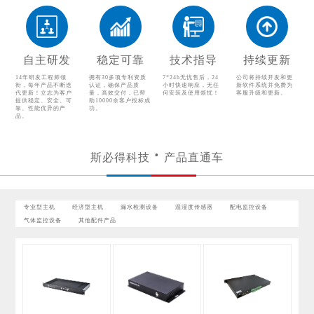
温湿度传感器
配电监控设备
气体监控设备
其他配件产品
自主研发
稳定可靠
技术指导
持续更新
14年研发工程师领
拥有30多项专利资质
7*24h无忧售后，24
公司将持续开发和更
衔，每年产品不断迭
认证，确保产品质
小时快速响应，无任
新软件系统并免费为
代更新！立志为客户
量，高效交付，已帮
何安装及使用烦忧！
客服升级和更新。
提供稳定、安全、可
助10000余客户投标成
靠、性能优异的产
功。
品。
斯必得科技
产品直通车
专业型主机
经济型主机
漏水检测设备
温湿度传感器
配电监控设备
气体监控设备
其他配件产品