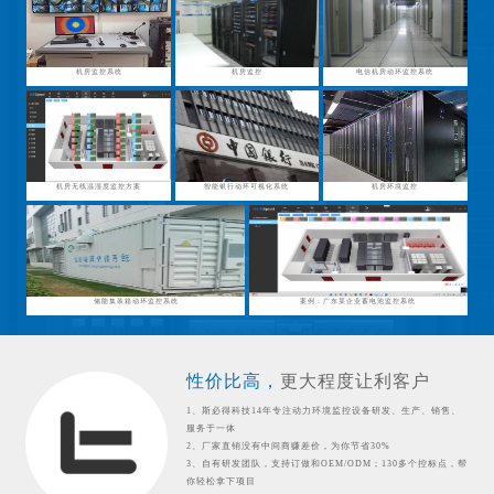
机房监控系统
机房监控
电信机房动环监控系统
机房无线温湿度监控方案
智能银行动环可视化系统
机房环境监控
储能集装箱动环监控系统
案例：广东某企业蓄电池监控系统
性价比高，
更大程度让利客户
1、斯必得科技14年专注动力环境监控设备研发、生产、销售、
服务于一体
2、厂家直销没有中间商赚差价，为你节省30%
3、自有研发团队，支持订做和OEM/ODM；130多个控标点，帮
你轻松拿下项目