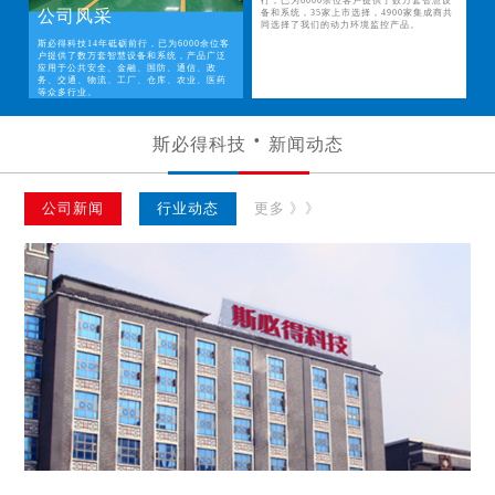
行，已为6000余位客户提供了数万套智慧设
公司风采
备和系统，35家上市选择，4900家集成商共
同选择了我们的动力环境监控产品。
斯必得科技14年砥砺前行，已为6000余位客
户提供了数万套智慧设备和系统，产品广泛
应用于公共安全、金融、国防、通信、政
务、交通、物流、工厂、仓库、农业、医药
等众多行业。
斯必得科技
新闻动态
公司新闻
行业动态
更多 》》