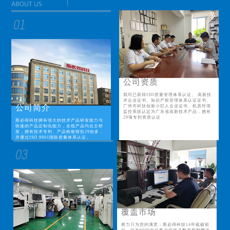
公司资质
我司已获得ISO质量管理体系认证、 高新技
术企业证书、知识产权管理体系认证证书、
公司简介
广州市科技创新小巨人企业证书、机房环境
监控系统认定为广东省高新技术产品，拥有
29项专利资质认证
斯必得科技拥有强大的技术产品研发能力与
快速的产品定制化能力，全线产品均自主研
发，拥有技术专利、产品检验报告29份多，
并通过ISO 9001国际质量体系认证。
覆盖市场
努力只为您的满意；斯必得科技14年砥砺前