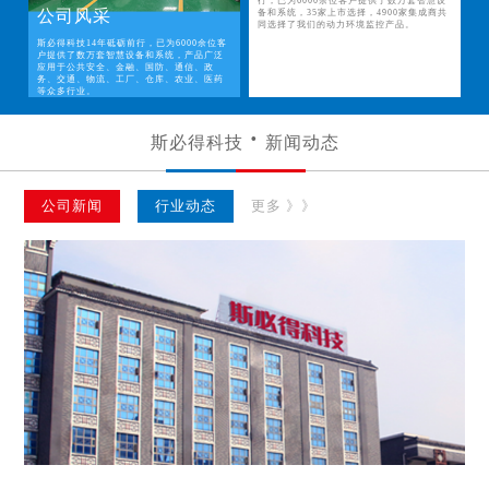
行，已为6000余位客户提供了数万套智慧设
公司风采
备和系统，35家上市选择，4900家集成商共
同选择了我们的动力环境监控产品。
斯必得科技14年砥砺前行，已为6000余位客
户提供了数万套智慧设备和系统，产品广泛
应用于公共安全、金融、国防、通信、政
务、交通、物流、工厂、仓库、农业、医药
等众多行业。
斯必得科技
新闻动态
公司新闻
行业动态
更多 》》