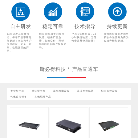
温湿度传感器
配电监控设备
气体监控设备
自主研发
稳定可靠
技术指导
持续更新
其他配件产品
14年研发工程师领
拥有30多项专利资质
7*24h无忧售后，24
公司将持续开发和更
衔，每年产品不断迭
认证，确保产品质
小时快速响应，无任
新软件系统并免费为
代更新！立志为客户
量，高效交付，已帮
何安装及使用烦忧！
客服升级和更新。
提供稳定、安全、可
助10000余客户投标成
靠、性能优异的产
功。
品。
斯必得科技
产品直通车
专业型主机
经济型主机
漏水检测设备
温湿度传感器
配电监控设备
气体监控设备
其他配件产品