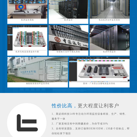
机房监控系统
机房监控
电信机房动环监控系统
机房无线温湿度监控方案
智能银行动环可视化系统
机房环境监控
储能集装箱动环监控系统
案例：广东某企业蓄电池监控系统
性价比高，
更大程度让利客户
1、斯必得科技14年专注动力环境监控设备研发、生产、销售、
服务于一体
2、厂家直销没有中间商赚差价，为你节省30%
3、自有研发团队，支持订做和OEM/ODM；130多个控标点，帮
你轻松拿下项目