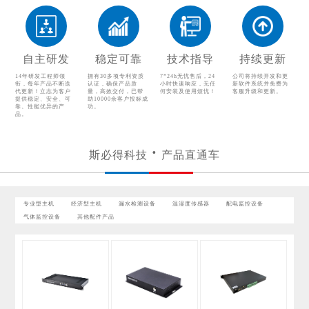
漏水检测设备
温湿度传感器
配电监控设备
气体监控设备
自主研发
稳定可靠
技术指导
持续更新
其他配件产品
14年研发工程师领
拥有30多项专利资质
7*24h无忧售后，24
公司将持续开发和更
衔，每年产品不断迭
认证，确保产品质
小时快速响应，无任
新软件系统并免费为
代更新！立志为客户
量，高效交付，已帮
何安装及使用烦忧！
客服升级和更新。
提供稳定、安全、可
助10000余客户投标成
靠、性能优异的产
功。
品。
斯必得科技
产品直通车
专业型主机
经济型主机
漏水检测设备
温湿度传感器
配电监控设备
气体监控设备
其他配件产品