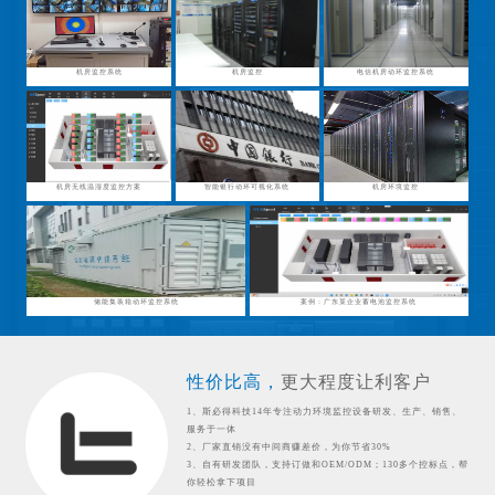
机房监控系统
机房监控
电信机房动环监控系统
机房无线温湿度监控方案
智能银行动环可视化系统
机房环境监控
储能集装箱动环监控系统
案例：广东某企业蓄电池监控系统
性价比高，
更大程度让利客户
1、斯必得科技14年专注动力环境监控设备研发、生产、销售、
服务于一体
2、厂家直销没有中间商赚差价，为你节省30%
3、自有研发团队，支持订做和OEM/ODM；130多个控标点，帮
你轻松拿下项目