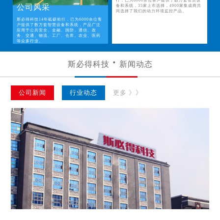
行，已为6000余位客户提供了数万套智慧设
公司风采
备和系统，35家上市选择，4900家集成商共
同选择了我们的动力环境监控产品。
斯必得科技14年砥砺前行，已为6000余位客
户提供了数万套智慧设备和系统，产品广泛
应用于公共安全、金融、国防、通信、政
务、交通、物流、工厂、仓库、农业、医药
等众多行业。
斯必得科技
新闻动态
公司新闻
行业动态
更多 》》