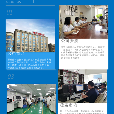
公司资质
我司已获得ISO质量管理体系认证、 高新技
术企业证书、知识产权管理体系认证证书、
公司简介
广州市科技创新小巨人企业证书、机房环境
监控系统认定为广东省高新技术产品，拥有
29项专利资质认证
斯必得科技拥有强大的技术产品研发能力与
快速的产品定制化能力，全线产品均自主研
发，拥有技术专利、产品检验报告29份多，
并通过ISO 9001国际质量体系认证。
覆盖市场
努力只为您的满意；斯必得科技14年砥砺前