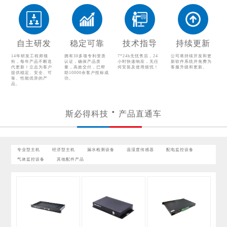
气体监控设备
其他配件产品
自主研发
稳定可靠
技术指导
持续更新
14年研发工程师领
拥有30多项专利资质
7*24h无忧售后，24
公司将持续开发和更
衔，每年产品不断迭
认证，确保产品质
小时快速响应，无任
新软件系统并免费为
代更新！立志为客户
量，高效交付，已帮
何安装及使用烦忧！
客服升级和更新。
提供稳定、安全、可
助10000余客户投标成
靠、性能优异的产
功。
品。
斯必得科技
产品直通车
专业型主机
经济型主机
漏水检测设备
温湿度传感器
配电监控设备
气体监控设备
其他配件产品