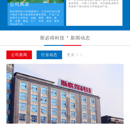
行，已为6000余位客户提供了数万套智慧设
公司风采
备和系统，35家上市选择，4900家集成商共
同选择了我们的动力环境监控产品。
斯必得科技14年砥砺前行，已为6000余位客
户提供了数万套智慧设备和系统，产品广泛
应用于公共安全、金融、国防、通信、政
务、交通、物流、工厂、仓库、农业、医药
等众多行业。
斯必得科技
新闻动态
公司新闻
行业动态
更多 》》