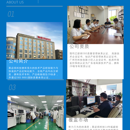
公司资质
我司已获得ISO质量管理体系认证、 高新技
术企业证书、知识产权管理体系认证证书、
公司简介
广州市科技创新小巨人企业证书、机房环境
监控系统认定为广东省高新技术产品，拥有
29项专利资质认证
斯必得科技拥有强大的技术产品研发能力与
快速的产品定制化能力，全线产品均自主研
发，拥有技术专利、产品检验报告29份多，
并通过ISO 9001国际质量体系认证。
覆盖市场
努力只为您的满意；斯必得科技14年砥砺前