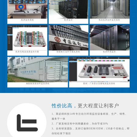
机房监控系统
机房监控
电信机房动环监控系统
机房无线温湿度监控方案
智能银行动环可视化系统
机房环境监控
储能集装箱动环监控系统
案例：广东某企业蓄电池监控系统
性价比高，
更大程度让利客户
1、斯必得科技14年专注动力环境监控设备研发、生产、销售、
服务于一体
2、厂家直销没有中间商赚差价，为你节省30%
3、自有研发团队，支持订做和OEM/ODM；130多个控标点，帮
你轻松拿下项目