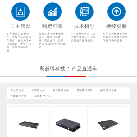
温湿度传感器
配电监控设备
气体监控设备
其他配件产品
自主研发
稳定可靠
技术指导
持续更新
14年研发工程师领
拥有30多项专利资质
7*24h无忧售后，24
公司将持续开发和更
衔，每年产品不断迭
认证，确保产品质
小时快速响应，无任
新软件系统并免费为
代更新！立志为客户
量，高效交付，已帮
何安装及使用烦忧！
客服升级和更新。
提供稳定、安全、可
助10000余客户投标成
靠、性能优异的产
功。
品。
斯必得科技
产品直通车
专业型主机
经济型主机
漏水检测设备
温湿度传感器
配电监控设备
气体监控设备
其他配件产品