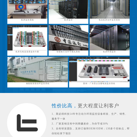
机房监控系统
机房监控
电信机房动环监控系统
机房无线温湿度监控方案
智能银行动环可视化系统
机房环境监控
储能集装箱动环监控系统
案例：广东某企业蓄电池监控系统
性价比高，
更大程度让利客户
1、斯必得科技14年专注动力环境监控设备研发、生产、销售、
服务于一体
2、厂家直销没有中间商赚差价，为你节省30%
3、自有研发团队，支持订做和OEM/ODM；130多个控标点，帮
你轻松拿下项目