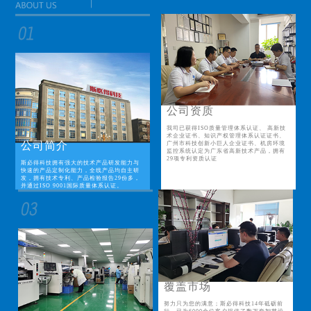
公司资质
我司已获得ISO质量管理体系认证、 高新技
术企业证书、知识产权管理体系认证证书、
公司简介
广州市科技创新小巨人企业证书、机房环境
监控系统认定为广东省高新技术产品，拥有
29项专利资质认证
斯必得科技拥有强大的技术产品研发能力与
快速的产品定制化能力，全线产品均自主研
发，拥有技术专利、产品检验报告29份多，
并通过ISO 9001国际质量体系认证。
覆盖市场
努力只为您的满意；斯必得科技14年砥砺前