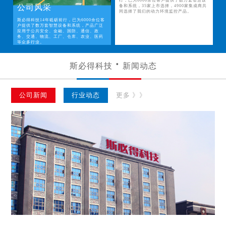
行，已为6000余位客户提供了数万套智慧设
公司风采
备和系统，35家上市选择，4900家集成商共
同选择了我们的动力环境监控产品。
斯必得科技14年砥砺前行，已为6000余位客
户提供了数万套智慧设备和系统，产品广泛
应用于公共安全、金融、国防、通信、政
务、交通、物流、工厂、仓库、农业、医药
等众多行业。
斯必得科技
新闻动态
公司新闻
行业动态
更多 》》