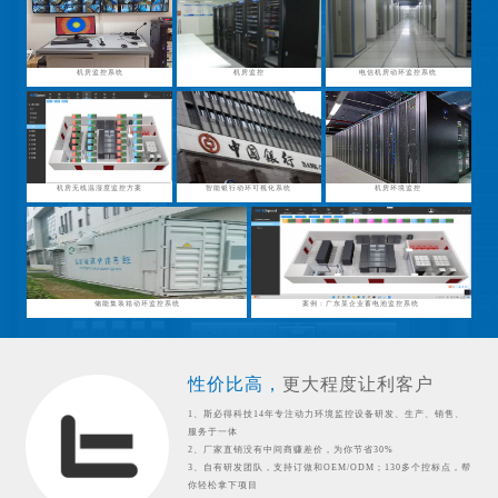
机房监控系统
机房监控
电信机房动环监控系统
机房无线温湿度监控方案
智能银行动环可视化系统
机房环境监控
储能集装箱动环监控系统
案例：广东某企业蓄电池监控系统
性价比高，
更大程度让利客户
1、斯必得科技14年专注动力环境监控设备研发、生产、销售、
服务于一体
2、厂家直销没有中间商赚差价，为你节省30%
3、自有研发团队，支持订做和OEM/ODM；130多个控标点，帮
你轻松拿下项目