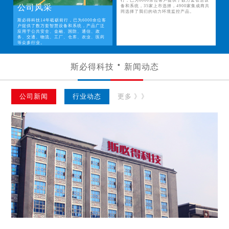
行，已为6000余位客户提供了数万套智慧设
公司风采
备和系统，35家上市选择，4900家集成商共
同选择了我们的动力环境监控产品。
斯必得科技14年砥砺前行，已为6000余位客
户提供了数万套智慧设备和系统，产品广泛
应用于公共安全、金融、国防、通信、政
务、交通、物流、工厂、仓库、农业、医药
等众多行业。
斯必得科技
新闻动态
公司新闻
行业动态
更多 》》