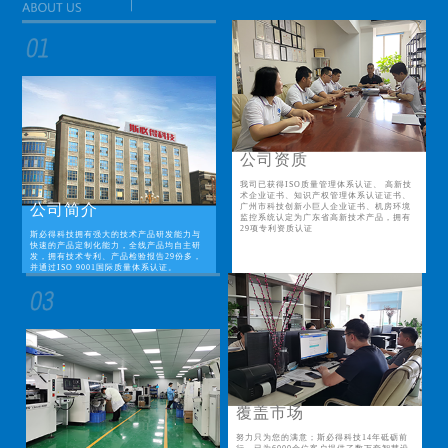
公司资质
我司已获得ISO质量管理体系认证、 高新技
术企业证书、知识产权管理体系认证证书、
公司简介
广州市科技创新小巨人企业证书、机房环境
监控系统认定为广东省高新技术产品，拥有
29项专利资质认证
斯必得科技拥有强大的技术产品研发能力与
快速的产品定制化能力，全线产品均自主研
发，拥有技术专利、产品检验报告29份多，
并通过ISO 9001国际质量体系认证。
覆盖市场
努力只为您的满意；斯必得科技14年砥砺前