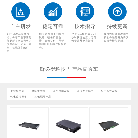
漏水检测设备
温湿度传感器
配电监控设备
气体监控设备
自主研发
稳定可靠
技术指导
持续更新
其他配件产品
14年研发工程师领
拥有30多项专利资质
7*24h无忧售后，24
公司将持续开发和更
衔，每年产品不断迭
认证，确保产品质
小时快速响应，无任
新软件系统并免费为
代更新！立志为客户
量，高效交付，已帮
何安装及使用烦忧！
客服升级和更新。
提供稳定、安全、可
助10000余客户投标成
靠、性能优异的产
功。
品。
斯必得科技
产品直通车
专业型主机
经济型主机
漏水检测设备
温湿度传感器
配电监控设备
气体监控设备
其他配件产品