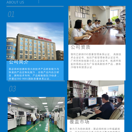
公司资质
我司已获得ISO质量管理体系认证、 高新技
术企业证书、知识产权管理体系认证证书、
公司简介
广州市科技创新小巨人企业证书、机房环境
监控系统认定为广东省高新技术产品，拥有
29项专利资质认证
斯必得科技拥有强大的技术产品研发能力与
快速的产品定制化能力，全线产品均自主研
发，拥有技术专利、产品检验报告29份多，
并通过ISO 9001国际质量体系认证。
覆盖市场
努力只为您的满意；斯必得科技14年砥砺前