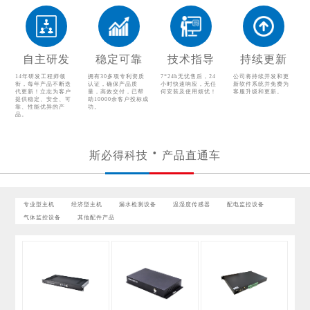
漏水检测设备
温湿度传感器
配电监控设备
气体监控设备
自主研发
稳定可靠
技术指导
持续更新
其他配件产品
14年研发工程师领
拥有30多项专利资质
7*24h无忧售后，24
公司将持续开发和更
衔，每年产品不断迭
认证，确保产品质
小时快速响应，无任
新软件系统并免费为
代更新！立志为客户
量，高效交付，已帮
何安装及使用烦忧！
客服升级和更新。
提供稳定、安全、可
助10000余客户投标成
靠、性能优异的产
功。
品。
斯必得科技
产品直通车
专业型主机
经济型主机
漏水检测设备
温湿度传感器
配电监控设备
气体监控设备
其他配件产品