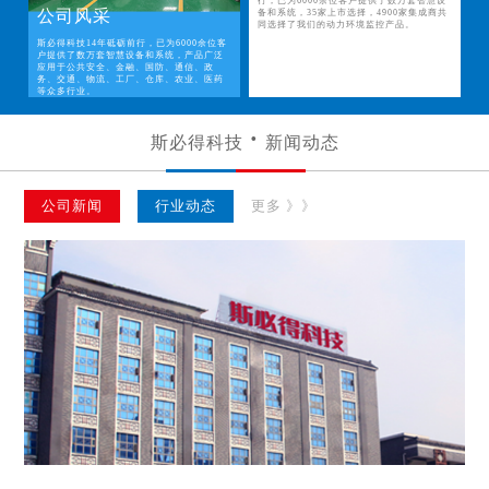
行，已为6000余位客户提供了数万套智慧设
公司风采
备和系统，35家上市选择，4900家集成商共
同选择了我们的动力环境监控产品。
斯必得科技14年砥砺前行，已为6000余位客
户提供了数万套智慧设备和系统，产品广泛
应用于公共安全、金融、国防、通信、政
务、交通、物流、工厂、仓库、农业、医药
等众多行业。
斯必得科技
新闻动态
公司新闻
行业动态
更多 》》