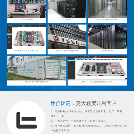
机房监控系统
机房监控
电信机房动环监控系统
机房无线温湿度监控方案
智能银行动环可视化系统
机房环境监控
储能集装箱动环监控系统
案例：广东某企业蓄电池监控系统
性价比高，
更大程度让利客户
1、斯必得科技14年专注动力环境监控设备研发、生产、销售、
服务于一体
2、厂家直销没有中间商赚差价，为你节省30%
3、自有研发团队，支持订做和OEM/ODM；130多个控标点，帮
你轻松拿下项目