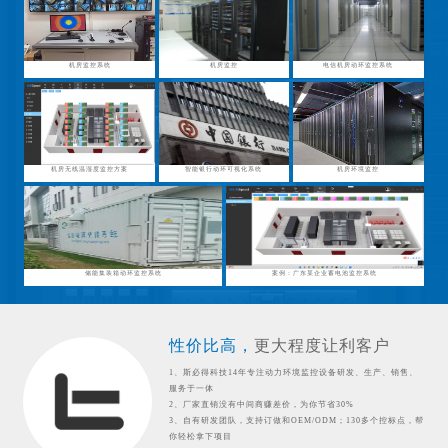
机房监控系统
机房监控
电信机房动环监控系统
机房无线温湿度监控方案
智能银行动环可视化系统
机房环境监控
储能集装箱动环监控系统
案例：广东某企业蓄电池监控系统
性价比高，
更大程度让利客户
1、斯必得科技14年专注动力环境监控设备研发、生产、销售、
服务于一体
2、厂家直销没有中间商赚差价，为你节省30%
3、自有研发团队，支持订做和OEM/ODM；130多个控标点，帮
你轻松拿下项目