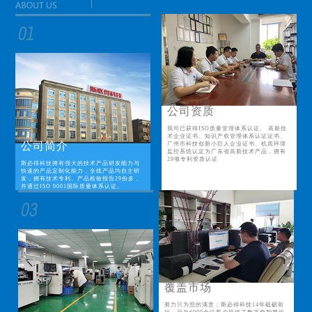
公司资质
我司已获得ISO质量管理体系认证、 高新技
术企业证书、知识产权管理体系认证证书、
公司简介
广州市科技创新小巨人企业证书、机房环境
监控系统认定为广东省高新技术产品，拥有
29项专利资质认证
斯必得科技拥有强大的技术产品研发能力与
快速的产品定制化能力，全线产品均自主研
发，拥有技术专利、产品检验报告29份多，
并通过ISO 9001国际质量体系认证。
覆盖市场
努力只为您的满意；斯必得科技14年砥砺前