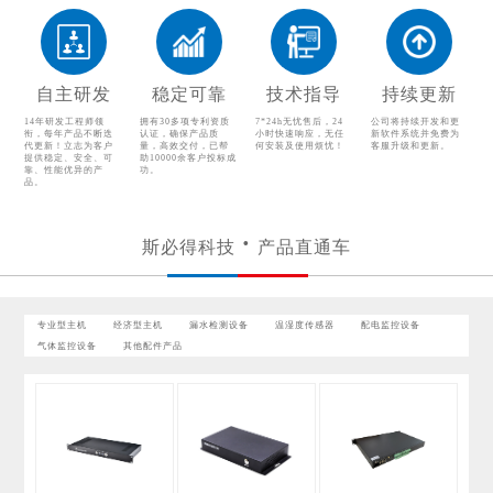
漏水检测设备
温湿度传感器
配电监控设备
气体监控设备
自主研发
稳定可靠
技术指导
持续更新
其他配件产品
14年研发工程师领
拥有30多项专利资质
7*24h无忧售后，24
公司将持续开发和更
衔，每年产品不断迭
认证，确保产品质
小时快速响应，无任
新软件系统并免费为
代更新！立志为客户
量，高效交付，已帮
何安装及使用烦忧！
客服升级和更新。
提供稳定、安全、可
助10000余客户投标成
靠、性能优异的产
功。
品。
斯必得科技
产品直通车
专业型主机
经济型主机
漏水检测设备
温湿度传感器
配电监控设备
气体监控设备
其他配件产品