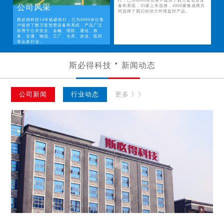
行，已为6000余位客户提供了数万套智慧设
公司风采
备和系统，35家上市选择，4900家集成商共
同选择了我们的动力环境监控产品。
斯必得科技14年砥砺前行，已为6000余位客
户提供了数万套智慧设备和系统，产品广泛
应用于公共安全、金融、国防、通信、政
务、交通、物流、工厂、仓库、农业、医药
等众多行业。
斯必得科技
新闻动态
公司新闻
行业动态
更多 》》