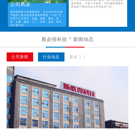
行，已为6000余位客户提供了数万套智慧设
公司风采
备和系统，35家上市选择，4900家集成商共
同选择了我们的动力环境监控产品。
斯必得科技14年砥砺前行，已为6000余位客
户提供了数万套智慧设备和系统，产品广泛
应用于公共安全、金融、国防、通信、政
务、交通、物流、工厂、仓库、农业、医药
等众多行业。
斯必得科技
新闻动态
公司新闻
行业动态
更多 》》