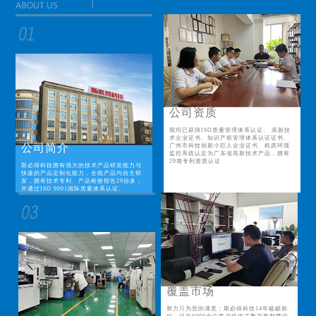
公司资质
我司已获得ISO质量管理体系认证、 高新技
术企业证书、知识产权管理体系认证证书、
公司简介
广州市科技创新小巨人企业证书、机房环境
监控系统认定为广东省高新技术产品，拥有
29项专利资质认证
斯必得科技拥有强大的技术产品研发能力与
快速的产品定制化能力，全线产品均自主研
发，拥有技术专利、产品检验报告29份多，
并通过ISO 9001国际质量体系认证。
覆盖市场
努力只为您的满意；斯必得科技14年砥砺前