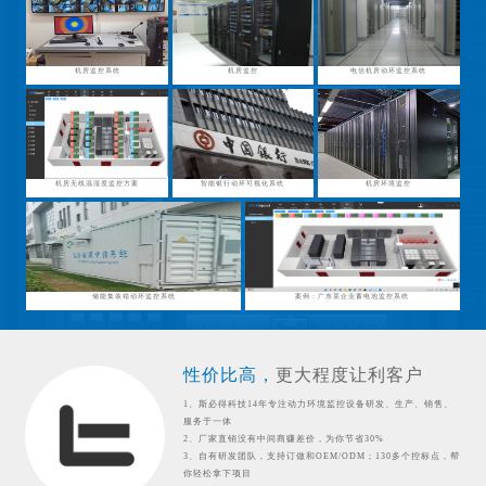
机房监控系统
机房监控
电信机房动环监控系统
机房无线温湿度监控方案
智能银行动环可视化系统
机房环境监控
储能集装箱动环监控系统
案例：广东某企业蓄电池监控系统
性价比高，
更大程度让利客户
1、斯必得科技14年专注动力环境监控设备研发、生产、销售、
服务于一体
2、厂家直销没有中间商赚差价，为你节省30%
3、自有研发团队，支持订做和OEM/ODM；130多个控标点，帮
你轻松拿下项目