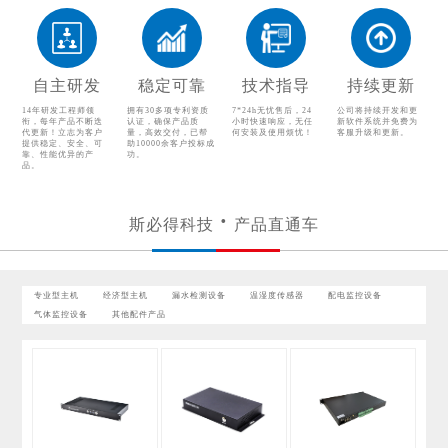
温湿度传感器
配电监控设备
气体监控设备
其他配件产品
自主研发
稳定可靠
技术指导
持续更新
14年研发工程师领
拥有30多项专利资质
7*24h无忧售后，24
公司将持续开发和更
衔，每年产品不断迭
认证，确保产品质
小时快速响应，无任
新软件系统并免费为
代更新！立志为客户
量，高效交付，已帮
何安装及使用烦忧！
客服升级和更新。
提供稳定、安全、可
助10000余客户投标成
靠、性能优异的产
功。
品。
斯必得科技
产品直通车
专业型主机
经济型主机
漏水检测设备
温湿度传感器
配电监控设备
气体监控设备
其他配件产品