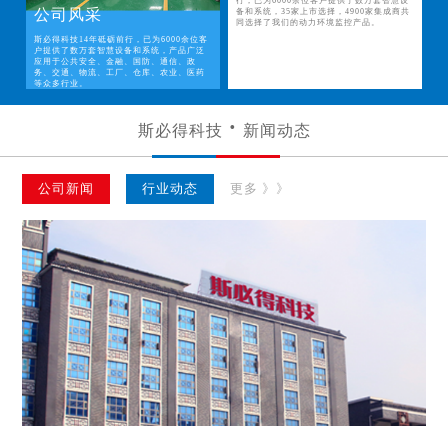
行，已为6000余位客户提供了数万套智慧设
公司风采
备和系统，35家上市选择，4900家集成商共
同选择了我们的动力环境监控产品。
斯必得科技14年砥砺前行，已为6000余位客
户提供了数万套智慧设备和系统，产品广泛
应用于公共安全、金融、国防、通信、政
务、交通、物流、工厂、仓库、农业、医药
等众多行业。
斯必得科技
新闻动态
公司新闻
行业动态
更多 》》