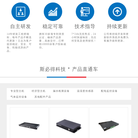
漏水检测设备
温湿度传感器
配电监控设备
气体监控设备
自主研发
稳定可靠
技术指导
持续更新
其他配件产品
14年研发工程师领
拥有30多项专利资质
7*24h无忧售后，24
公司将持续开发和更
衔，每年产品不断迭
认证，确保产品质
小时快速响应，无任
新软件系统并免费为
代更新！立志为客户
量，高效交付，已帮
何安装及使用烦忧！
客服升级和更新。
提供稳定、安全、可
助10000余客户投标成
靠、性能优异的产
功。
品。
斯必得科技
产品直通车
专业型主机
经济型主机
漏水检测设备
温湿度传感器
配电监控设备
气体监控设备
其他配件产品