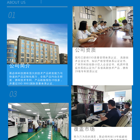
公司资质
我司已获得ISO质量管理体系认证、 高新技
术企业证书、知识产权管理体系认证证书、
公司简介
广州市科技创新小巨人企业证书、机房环境
监控系统认定为广东省高新技术产品，拥有
29项专利资质认证
斯必得科技拥有强大的技术产品研发能力与
快速的产品定制化能力，全线产品均自主研
发，拥有技术专利、产品检验报告29份多，
并通过ISO 9001国际质量体系认证。
覆盖市场
努力只为您的满意；斯必得科技14年砥砺前