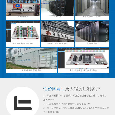
机房监控系统
机房监控
电信机房动环监控系统
机房无线温湿度监控方案
智能银行动环可视化系统
机房环境监控
储能集装箱动环监控系统
案例：广东某企业蓄电池监控系统
性价比高，
更大程度让利客户
1、斯必得科技14年专注动力环境监控设备研发、生产、销售、
服务于一体
2、厂家直销没有中间商赚差价，为你节省30%
3、自有研发团队，支持订做和OEM/ODM；130多个控标点，帮
你轻松拿下项目