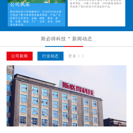
行，已为6000余位客户提供了数万套智慧设
公司风采
备和系统，35家上市选择，4900家集成商共
同选择了我们的动力环境监控产品。
斯必得科技14年砥砺前行，已为6000余位客
户提供了数万套智慧设备和系统，产品广泛
应用于公共安全、金融、国防、通信、政
务、交通、物流、工厂、仓库、农业、医药
等众多行业。
斯必得科技
新闻动态
公司新闻
行业动态
更多 》》