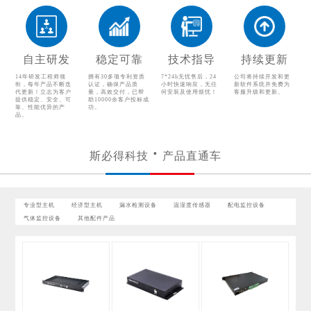
温湿度传感器
配电监控设备
气体监控设备
其他配件产品
自主研发
稳定可靠
技术指导
持续更新
14年研发工程师领
拥有30多项专利资质
7*24h无忧售后，24
公司将持续开发和更
衔，每年产品不断迭
认证，确保产品质
小时快速响应，无任
新软件系统并免费为
代更新！立志为客户
量，高效交付，已帮
何安装及使用烦忧！
客服升级和更新。
提供稳定、安全、可
助10000余客户投标成
靠、性能优异的产
功。
品。
斯必得科技
产品直通车
专业型主机
经济型主机
漏水检测设备
温湿度传感器
配电监控设备
气体监控设备
其他配件产品