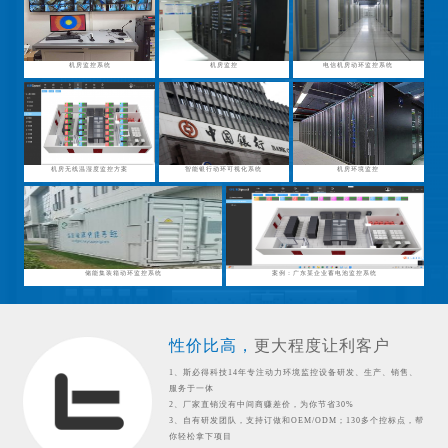
机房监控系统
机房监控
电信机房动环监控系统
机房无线温湿度监控方案
智能银行动环可视化系统
机房环境监控
储能集装箱动环监控系统
案例：广东某企业蓄电池监控系统
性价比高，
更大程度让利客户
1、斯必得科技14年专注动力环境监控设备研发、生产、销售、
服务于一体
2、厂家直销没有中间商赚差价，为你节省30%
3、自有研发团队，支持订做和OEM/ODM；130多个控标点，帮
你轻松拿下项目