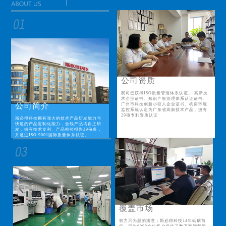
公司资质
我司已获得ISO质量管理体系认证、 高新技
术企业证书、知识产权管理体系认证证书、
公司简介
广州市科技创新小巨人企业证书、机房环境
监控系统认定为广东省高新技术产品，拥有
29项专利资质认证
斯必得科技拥有强大的技术产品研发能力与
快速的产品定制化能力，全线产品均自主研
发，拥有技术专利、产品检验报告29份多，
并通过ISO 9001国际质量体系认证。
覆盖市场
努力只为您的满意；斯必得科技14年砥砺前