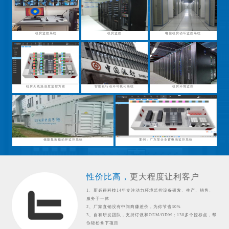
机房监控系统
机房监控
电信机房动环监控系统
机房无线温湿度监控方案
智能银行动环可视化系统
机房环境监控
储能集装箱动环监控系统
案例：广东某企业蓄电池监控系统
性价比高，
更大程度让利客户
1、斯必得科技14年专注动力环境监控设备研发、生产、销售、
服务于一体
2、厂家直销没有中间商赚差价，为你节省30%
3、自有研发团队，支持订做和OEM/ODM；130多个控标点，帮
你轻松拿下项目