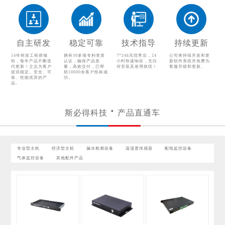
其他配件产品
自主研发
稳定可靠
技术指导
持续更新
14年研发工程师领
拥有30多项专利资质
7*24h无忧售后，24
公司将持续开发和更
衔，每年产品不断迭
认证，确保产品质
小时快速响应，无任
新软件系统并免费为
代更新！立志为客户
量，高效交付，已帮
何安装及使用烦忧！
客服升级和更新。
提供稳定、安全、可
助10000余客户投标成
靠、性能优异的产
功。
品。
斯必得科技
产品直通车
专业型主机
经济型主机
漏水检测设备
温湿度传感器
配电监控设备
气体监控设备
其他配件产品