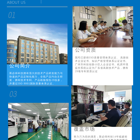
公司资质
我司已获得ISO质量管理体系认证、 高新技
术企业证书、知识产权管理体系认证证书、
公司简介
广州市科技创新小巨人企业证书、机房环境
监控系统认定为广东省高新技术产品，拥有
29项专利资质认证
斯必得科技拥有强大的技术产品研发能力与
快速的产品定制化能力，全线产品均自主研
发，拥有技术专利、产品检验报告29份多，
并通过ISO 9001国际质量体系认证。
覆盖市场
努力只为您的满意；斯必得科技14年砥砺前