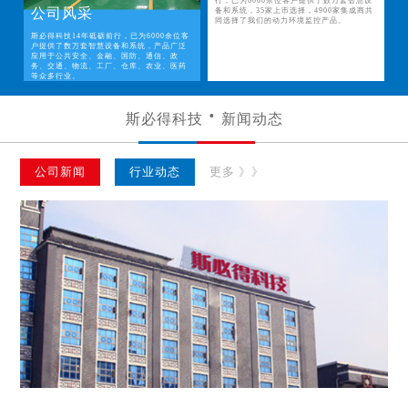
行，已为6000余位客户提供了数万套智慧设
公司风采
备和系统，35家上市选择，4900家集成商共
同选择了我们的动力环境监控产品。
斯必得科技14年砥砺前行，已为6000余位客
户提供了数万套智慧设备和系统，产品广泛
应用于公共安全、金融、国防、通信、政
务、交通、物流、工厂、仓库、农业、医药
等众多行业。
斯必得科技
新闻动态
公司新闻
行业动态
更多 》》