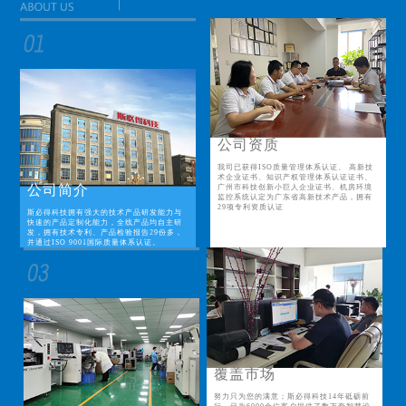
公司资质
我司已获得ISO质量管理体系认证、 高新技
术企业证书、知识产权管理体系认证证书、
公司简介
广州市科技创新小巨人企业证书、机房环境
监控系统认定为广东省高新技术产品，拥有
29项专利资质认证
斯必得科技拥有强大的技术产品研发能力与
快速的产品定制化能力，全线产品均自主研
发，拥有技术专利、产品检验报告29份多，
并通过ISO 9001国际质量体系认证。
覆盖市场
努力只为您的满意；斯必得科技14年砥砺前