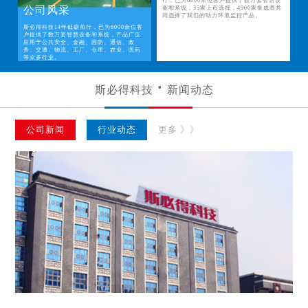
行，已为6000余位客户提供了数万套智慧设
公司风采
备和系统，35家上市选择，4900家集成商共
同选择了我们的动力环境监控产品。
斯必得科技14年砥砺前行，已为6000余位客
户提供了数万套智慧设备和系统，产品广泛
应用于公共安全、金融、国防、通信、政
务、交通、物流、工厂、仓库、农业、医药
等众多行业。
斯必得科技
新闻动态
公司新闻
行业动态
更多 》》