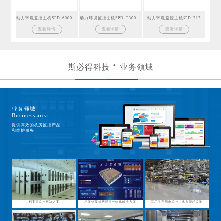
动力环境监控主机SPD-6000GSM
动力环境监控主机SPD-T300GSM
动力环境监控主机SPD-212
查看详情
查看详情
查看详情
斯必得科技
业务领域
业务领域
Business area
提供高效的机房监控产品
和维护服务
档案室监控解决方案
档案馆及机房环境一体化解决方案
工厂生产用电监控、电力能耗监测