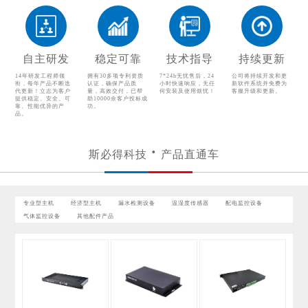
温湿度传感器
配电监控设备
气体监控设备
其他配件产品
自主研发
稳定可靠
技术指导
持续更新
14年研发工程师领
拥有30多项专利资质
7*24h无忧售后，24
公司将持续开发和更
衔，每年产品不断迭
认证，确保产品质
小时快速响应，无任
新软件系统并免费为
代更新！立志为客户
量，高效交付，已帮
何安装及使用烦忧！
客服升级和更新。
提供稳定、安全、可
助10000余客户投标成
靠、性能优异的产
功。
品。
斯必得科技
产品直通车
专业型主机
经济型主机
漏水检测设备
温湿度传感器
配电监控设备
气体监控设备
其他配件产品