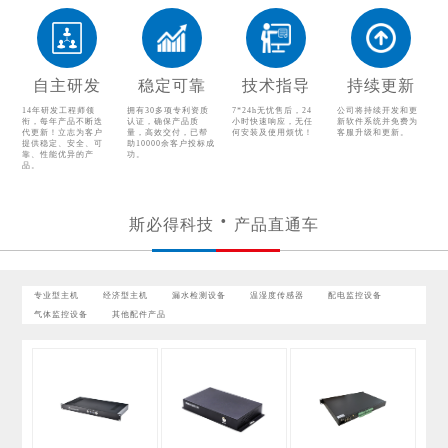
漏水检测设备
温湿度传感器
配电监控设备
气体监控设备
自主研发
稳定可靠
技术指导
持续更新
其他配件产品
14年研发工程师领
拥有30多项专利资质
7*24h无忧售后，24
公司将持续开发和更
衔，每年产品不断迭
认证，确保产品质
小时快速响应，无任
新软件系统并免费为
代更新！立志为客户
量，高效交付，已帮
何安装及使用烦忧！
客服升级和更新。
提供稳定、安全、可
助10000余客户投标成
靠、性能优异的产
功。
品。
斯必得科技
产品直通车
专业型主机
经济型主机
漏水检测设备
温湿度传感器
配电监控设备
气体监控设备
其他配件产品