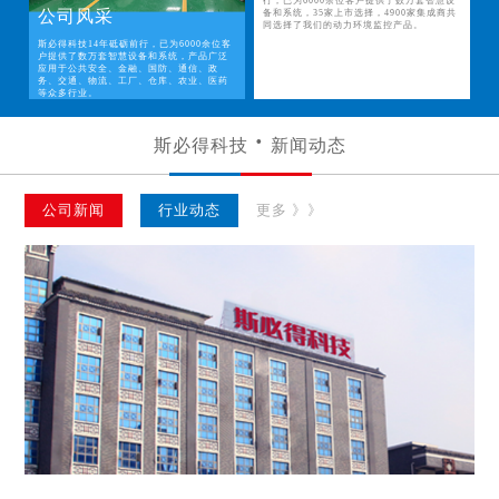
行，已为6000余位客户提供了数万套智慧设
公司风采
备和系统，35家上市选择，4900家集成商共
同选择了我们的动力环境监控产品。
斯必得科技14年砥砺前行，已为6000余位客
户提供了数万套智慧设备和系统，产品广泛
应用于公共安全、金融、国防、通信、政
务、交通、物流、工厂、仓库、农业、医药
等众多行业。
斯必得科技
新闻动态
公司新闻
行业动态
更多 》》