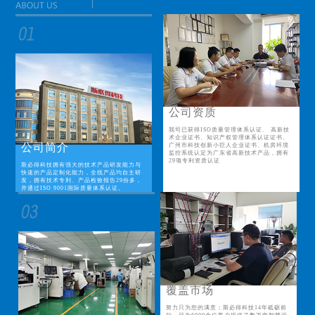
公司资质
我司已获得ISO质量管理体系认证、 高新技
术企业证书、知识产权管理体系认证证书、
公司简介
广州市科技创新小巨人企业证书、机房环境
监控系统认定为广东省高新技术产品，拥有
29项专利资质认证
斯必得科技拥有强大的技术产品研发能力与
快速的产品定制化能力，全线产品均自主研
发，拥有技术专利、产品检验报告29份多，
并通过ISO 9001国际质量体系认证。
覆盖市场
努力只为您的满意；斯必得科技14年砥砺前