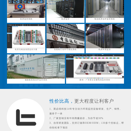
机房监控系统
机房监控
电信机房动环监控系统
机房无线温湿度监控方案
智能银行动环可视化系统
机房环境监控
储能集装箱动环监控系统
案例：广东某企业蓄电池监控系统
性价比高，
更大程度让利客户
1、斯必得科技14年专注动力环境监控设备研发、生产、销售、
服务于一体
2、厂家直销没有中间商赚差价，为你节省30%
3、自有研发团队，支持订做和OEM/ODM；130多个控标点，帮
你轻松拿下项目