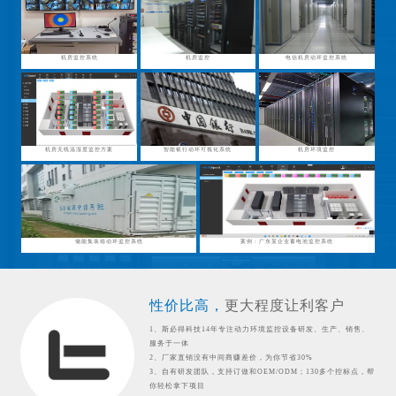
机房监控系统
机房监控
电信机房动环监控系统
机房无线温湿度监控方案
智能银行动环可视化系统
机房环境监控
储能集装箱动环监控系统
案例：广东某企业蓄电池监控系统
性价比高，
更大程度让利客户
1、斯必得科技14年专注动力环境监控设备研发、生产、销售、
服务于一体
2、厂家直销没有中间商赚差价，为你节省30%
3、自有研发团队，支持订做和OEM/ODM；130多个控标点，帮
你轻松拿下项目