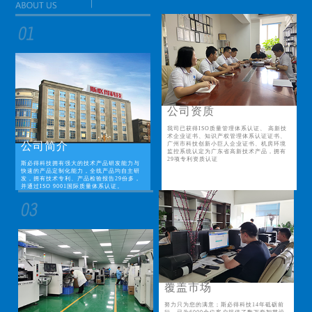
公司资质
我司已获得ISO质量管理体系认证、 高新技
术企业证书、知识产权管理体系认证证书、
公司简介
广州市科技创新小巨人企业证书、机房环境
监控系统认定为广东省高新技术产品，拥有
29项专利资质认证
斯必得科技拥有强大的技术产品研发能力与
快速的产品定制化能力，全线产品均自主研
发，拥有技术专利、产品检验报告29份多，
并通过ISO 9001国际质量体系认证。
覆盖市场
努力只为您的满意；斯必得科技14年砥砺前