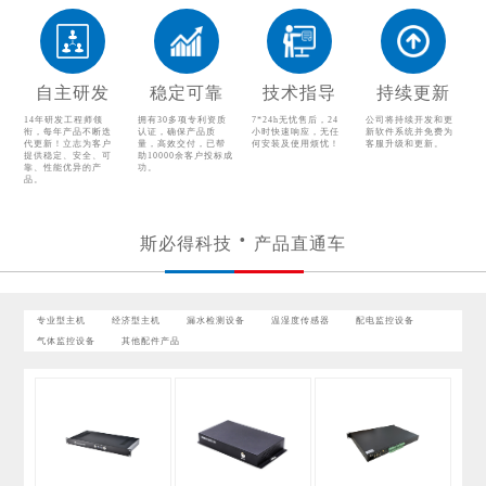
温湿度传感器
配电监控设备
气体监控设备
其他配件产品
自主研发
稳定可靠
技术指导
持续更新
14年研发工程师领
拥有30多项专利资质
7*24h无忧售后，24
公司将持续开发和更
衔，每年产品不断迭
认证，确保产品质
小时快速响应，无任
新软件系统并免费为
代更新！立志为客户
量，高效交付，已帮
何安装及使用烦忧！
客服升级和更新。
提供稳定、安全、可
助10000余客户投标成
靠、性能优异的产
功。
品。
斯必得科技
产品直通车
专业型主机
经济型主机
漏水检测设备
温湿度传感器
配电监控设备
气体监控设备
其他配件产品