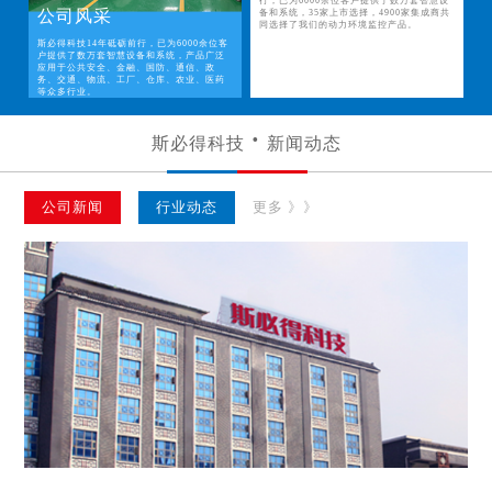
行，已为6000余位客户提供了数万套智慧设
公司风采
备和系统，35家上市选择，4900家集成商共
同选择了我们的动力环境监控产品。
斯必得科技14年砥砺前行，已为6000余位客
户提供了数万套智慧设备和系统，产品广泛
应用于公共安全、金融、国防、通信、政
务、交通、物流、工厂、仓库、农业、医药
等众多行业。
斯必得科技
新闻动态
公司新闻
行业动态
更多 》》