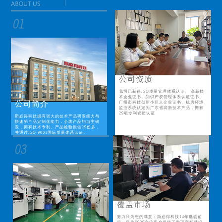
公司资质
我司已获得ISO质量管理体系认证、 高新技
术企业证书、知识产权管理体系认证证书、
公司简介
广州市科技创新小巨人企业证书、机房环境
监控系统认定为广东省高新技术产品，拥有
29项专利资质认证
斯必得科技拥有强大的技术产品研发能力与
快速的产品定制化能力，全线产品均自主研
发，拥有技术专利、产品检验报告29份多，
并通过ISO 9001国际质量体系认证。
覆盖市场
努力只为您的满意；斯必得科技14年砥砺前