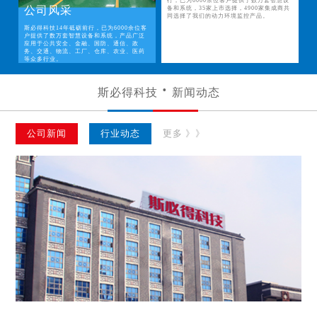
行，已为6000余位客户提供了数万套智慧设
公司风采
备和系统，35家上市选择，4900家集成商共
同选择了我们的动力环境监控产品。
斯必得科技14年砥砺前行，已为6000余位客
户提供了数万套智慧设备和系统，产品广泛
应用于公共安全、金融、国防、通信、政
务、交通、物流、工厂、仓库、农业、医药
等众多行业。
斯必得科技
新闻动态
公司新闻
行业动态
更多 》》