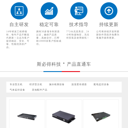
自主研发
稳定可靠
技术指导
持续更新
14年研发工程师领
拥有30多项专利资质
7*24h无忧售后，24
公司将持续开发和更
衔，每年产品不断迭
认证，确保产品质
小时快速响应，无任
新软件系统并免费为
代更新！立志为客户
量，高效交付，已帮
何安装及使用烦忧！
客服升级和更新。
提供稳定、安全、可
助10000余客户投标成
靠、性能优异的产
功。
品。
斯必得科技
产品直通车
专业型主机
经济型主机
漏水检测设备
温湿度传感器
配电监控设备
气体监控设备
其他配件产品