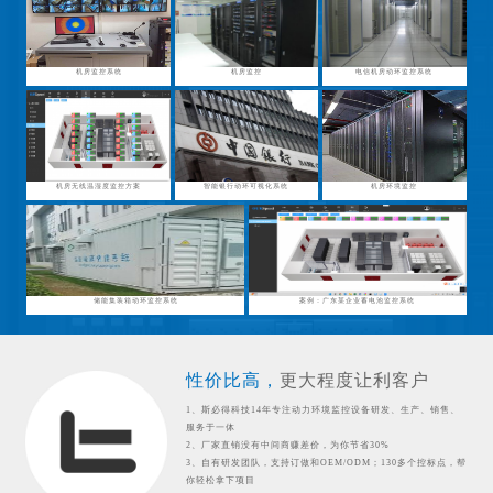
机房监控系统
机房监控
电信机房动环监控系统
机房无线温湿度监控方案
智能银行动环可视化系统
机房环境监控
储能集装箱动环监控系统
案例：广东某企业蓄电池监控系统
性价比高，
更大程度让利客户
1、斯必得科技14年专注动力环境监控设备研发、生产、销售、
服务于一体
2、厂家直销没有中间商赚差价，为你节省30%
3、自有研发团队，支持订做和OEM/ODM；130多个控标点，帮
你轻松拿下项目