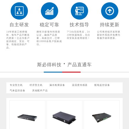
温湿度传感器
配电监控设备
气体监控设备
自主研发
稳定可靠
技术指导
持续更新
其他配件产品
14年研发工程师领
拥有30多项专利资质
7*24h无忧售后，24
公司将持续开发和更
衔，每年产品不断迭
认证，确保产品质
小时快速响应，无任
新软件系统并免费为
代更新！立志为客户
量，高效交付，已帮
何安装及使用烦忧！
客服升级和更新。
提供稳定、安全、可
助10000余客户投标成
靠、性能优异的产
功。
品。
斯必得科技
产品直通车
专业型主机
经济型主机
漏水检测设备
温湿度传感器
配电监控设备
气体监控设备
其他配件产品