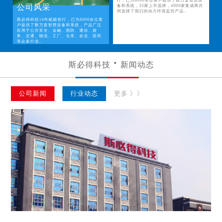
行，已为6000余位客户提供了数万套智慧设
公司风采
备和系统，35家上市选择，4900家集成商共
同选择了我们的动力环境监控产品。
斯必得科技14年砥砺前行，已为6000余位客
户提供了数万套智慧设备和系统，产品广泛
应用于公共安全、金融、国防、通信、政
务、交通、物流、工厂、仓库、农业、医药
等众多行业。
斯必得科技
新闻动态
公司新闻
行业动态
更多 》》