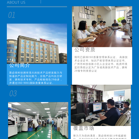
公司资质
我司已获得ISO质量管理体系认证、 高新技
术企业证书、知识产权管理体系认证证书、
公司简介
广州市科技创新小巨人企业证书、机房环境
监控系统认定为广东省高新技术产品，拥有
29项专利资质认证
斯必得科技拥有强大的技术产品研发能力与
快速的产品定制化能力，全线产品均自主研
发，拥有技术专利、产品检验报告29份多，
并通过ISO 9001国际质量体系认证。
覆盖市场
努力只为您的满意；斯必得科技14年砥砺前