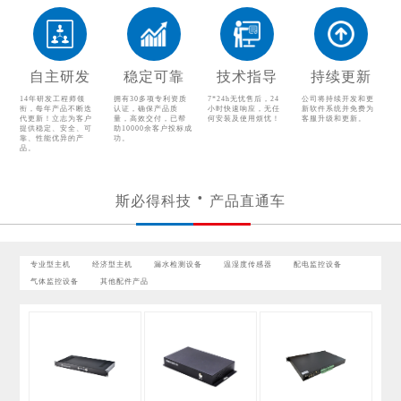
温湿度传感器
配电监控设备
气体监控设备
其他配件产品
自主研发
稳定可靠
技术指导
持续更新
14年研发工程师领
拥有30多项专利资质
7*24h无忧售后，24
公司将持续开发和更
衔，每年产品不断迭
认证，确保产品质
小时快速响应，无任
新软件系统并免费为
代更新！立志为客户
量，高效交付，已帮
何安装及使用烦忧！
客服升级和更新。
提供稳定、安全、可
助10000余客户投标成
靠、性能优异的产
功。
品。
斯必得科技
产品直通车
专业型主机
经济型主机
漏水检测设备
温湿度传感器
配电监控设备
气体监控设备
其他配件产品