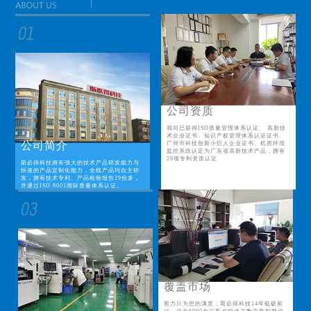
公司资质
我司已获得ISO质量管理体系认证、 高新技
术企业证书、知识产权管理体系认证证书、
公司简介
广州市科技创新小巨人企业证书、机房环境
监控系统认定为广东省高新技术产品，拥有
29项专利资质认证
斯必得科技拥有强大的技术产品研发能力与
快速的产品定制化能力，全线产品均自主研
发，拥有技术专利、产品检验报告29份多，
并通过ISO 9001国际质量体系认证。
覆盖市场
努力只为您的满意；斯必得科技14年砥砺前