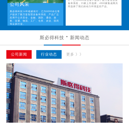
行，已为6000余位客户提供了数万套智慧设
公司风采
备和系统，35家上市选择，4900家集成商共
同选择了我们的动力环境监控产品。
斯必得科技14年砥砺前行，已为6000余位客
户提供了数万套智慧设备和系统，产品广泛
应用于公共安全、金融、国防、通信、政
务、交通、物流、工厂、仓库、农业、医药
等众多行业。
斯必得科技
新闻动态
公司新闻
行业动态
更多 》》