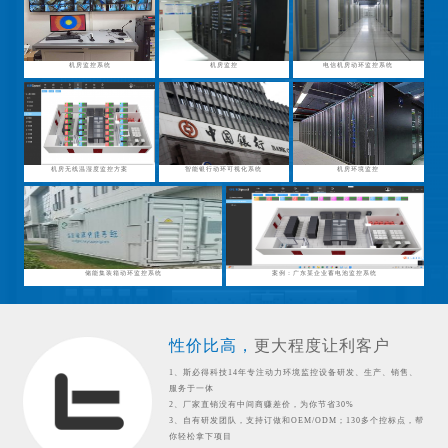
机房监控系统
机房监控
电信机房动环监控系统
机房无线温湿度监控方案
智能银行动环可视化系统
机房环境监控
储能集装箱动环监控系统
案例：广东某企业蓄电池监控系统
性价比高，
更大程度让利客户
1、斯必得科技14年专注动力环境监控设备研发、生产、销售、
服务于一体
2、厂家直销没有中间商赚差价，为你节省30%
3、自有研发团队，支持订做和OEM/ODM；130多个控标点，帮
你轻松拿下项目