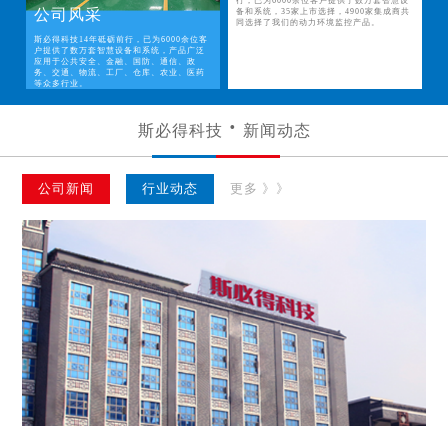
行，已为6000余位客户提供了数万套智慧设
公司风采
备和系统，35家上市选择，4900家集成商共
同选择了我们的动力环境监控产品。
斯必得科技14年砥砺前行，已为6000余位客
户提供了数万套智慧设备和系统，产品广泛
应用于公共安全、金融、国防、通信、政
务、交通、物流、工厂、仓库、农业、医药
等众多行业。
斯必得科技
新闻动态
公司新闻
行业动态
更多 》》