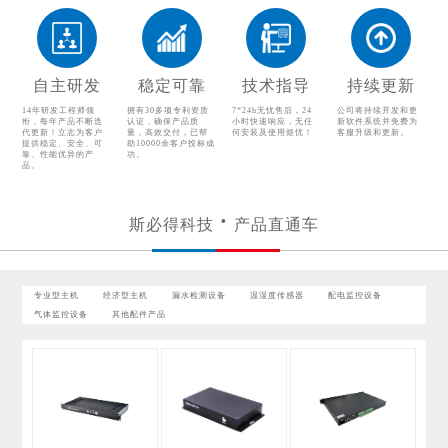
漏水检测设备
温湿度传感器
配电监控设备
气体监控设备
自主研发
稳定可靠
技术指导
持续更新
其他配件产品
14年研发工程师领
拥有30多项专利资质
7*24h无忧售后，24
公司将持续开发和更
衔，每年产品不断迭
认证，确保产品质
小时快速响应，无任
新软件系统并免费为
代更新！立志为客户
量，高效交付，已帮
何安装及使用烦忧！
客服升级和更新。
提供稳定、安全、可
助10000余客户投标成
靠、性能优异的产
功。
品。
斯必得科技
产品直通车
专业型主机
经济型主机
漏水检测设备
温湿度传感器
配电监控设备
气体监控设备
其他配件产品