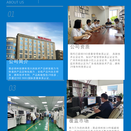
公司资质
我司已获得ISO质量管理体系认证、 高新技
术企业证书、知识产权管理体系认证证书、
公司简介
广州市科技创新小巨人企业证书、机房环境
监控系统认定为广东省高新技术产品，拥有
29项专利资质认证
斯必得科技拥有强大的技术产品研发能力与
快速的产品定制化能力，全线产品均自主研
发，拥有技术专利、产品检验报告29份多，
并通过ISO 9001国际质量体系认证。
覆盖市场
努力只为您的满意；斯必得科技14年砥砺前