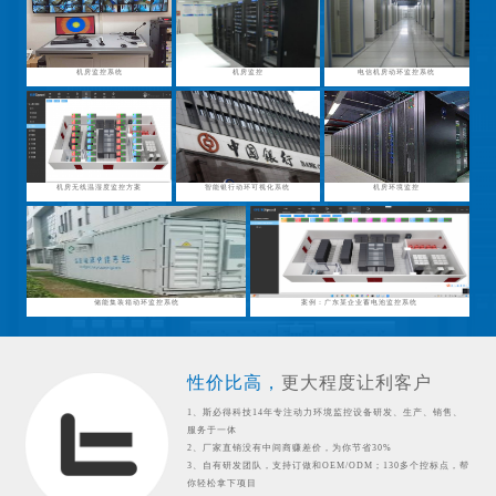
机房监控系统
机房监控
电信机房动环监控系统
机房无线温湿度监控方案
智能银行动环可视化系统
机房环境监控
储能集装箱动环监控系统
案例：广东某企业蓄电池监控系统
性价比高，
更大程度让利客户
1、斯必得科技14年专注动力环境监控设备研发、生产、销售、
服务于一体
2、厂家直销没有中间商赚差价，为你节省30%
3、自有研发团队，支持订做和OEM/ODM；130多个控标点，帮
你轻松拿下项目