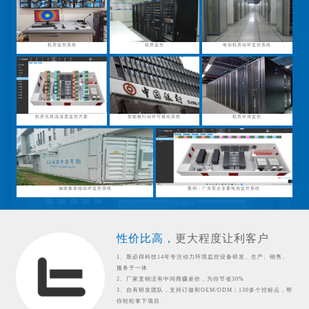
机房监控系统
机房监控
电信机房动环监控系统
机房无线温湿度监控方案
智能银行动环可视化系统
机房环境监控
储能集装箱动环监控系统
案例：广东某企业蓄电池监控系统
性价比高，
更大程度让利客户
1、斯必得科技14年专注动力环境监控设备研发、生产、销售、
服务于一体
2、厂家直销没有中间商赚差价，为你节省30%
3、自有研发团队，支持订做和OEM/ODM；130多个控标点，帮
你轻松拿下项目