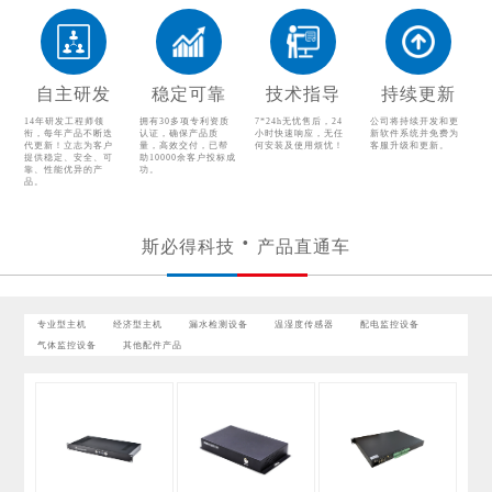
温湿度传感器
配电监控设备
气体监控设备
其他配件产品
自主研发
稳定可靠
技术指导
持续更新
14年研发工程师领
拥有30多项专利资质
7*24h无忧售后，24
公司将持续开发和更
衔，每年产品不断迭
认证，确保产品质
小时快速响应，无任
新软件系统并免费为
代更新！立志为客户
量，高效交付，已帮
何安装及使用烦忧！
客服升级和更新。
提供稳定、安全、可
助10000余客户投标成
靠、性能优异的产
功。
品。
斯必得科技
产品直通车
专业型主机
经济型主机
漏水检测设备
温湿度传感器
配电监控设备
气体监控设备
其他配件产品