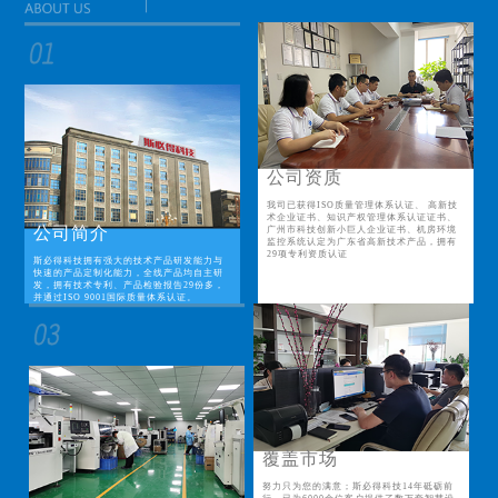
公司资质
我司已获得ISO质量管理体系认证、 高新技
术企业证书、知识产权管理体系认证证书、
公司简介
广州市科技创新小巨人企业证书、机房环境
监控系统认定为广东省高新技术产品，拥有
29项专利资质认证
斯必得科技拥有强大的技术产品研发能力与
快速的产品定制化能力，全线产品均自主研
发，拥有技术专利、产品检验报告29份多，
并通过ISO 9001国际质量体系认证。
覆盖市场
努力只为您的满意；斯必得科技14年砥砺前