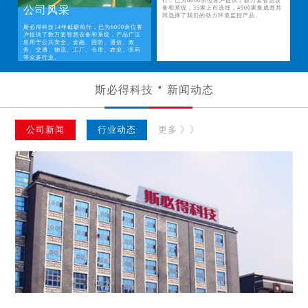
行，已为6000余位客户提供了数万套智慧设
公司风采
备和系统，35家上市选择，4900家集成商共
同选择了我们的动力环境监控产品。
斯必得科技14年砥砺前行，已为6000余位客
户提供了数万套智慧设备和系统，产品广泛
应用于公共安全、金融、国防、通信、政
务、交通、物流、工厂、仓库、农业、医药
等众多行业。
斯必得科技
新闻动态
公司新闻
行业动态
更多 》》