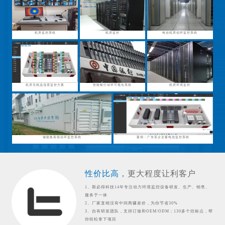
机房监控系统
机房监控
电信机房动环监控系统
机房无线温湿度监控方案
智能银行动环可视化系统
机房环境监控
储能集装箱动环监控系统
案例：广东某企业蓄电池监控系统
性价比高，
更大程度让利客户
1、斯必得科技14年专注动力环境监控设备研发、生产、销售、
服务于一体
2、厂家直销没有中间商赚差价，为你节省30%
3、自有研发团队，支持订做和OEM/ODM；130多个控标点，帮
你轻松拿下项目