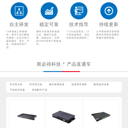
温湿度传感器
配电监控设备
气体监控设备
其他配件产品
自主研发
稳定可靠
技术指导
持续更新
14年研发工程师领
拥有30多项专利资质
7*24h无忧售后，24
公司将持续开发和更
衔，每年产品不断迭
认证，确保产品质
小时快速响应，无任
新软件系统并免费为
代更新！立志为客户
量，高效交付，已帮
何安装及使用烦忧！
客服升级和更新。
提供稳定、安全、可
助10000余客户投标成
靠、性能优异的产
功。
品。
斯必得科技
产品直通车
专业型主机
经济型主机
漏水检测设备
温湿度传感器
配电监控设备
气体监控设备
其他配件产品