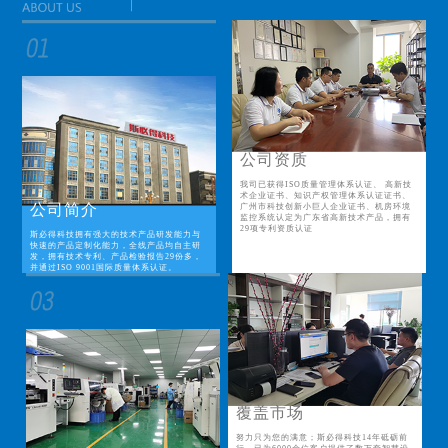
公司资质
我司已获得ISO质量管理体系认证、 高新技
术企业证书、知识产权管理体系认证证书、
公司简介
广州市科技创新小巨人企业证书、机房环境
监控系统认定为广东省高新技术产品，拥有
29项专利资质认证
斯必得科技拥有强大的技术产品研发能力与
快速的产品定制化能力，全线产品均自主研
发，拥有技术专利、产品检验报告29份多，
并通过ISO 9001国际质量体系认证。
覆盖市场
努力只为您的满意；斯必得科技14年砥砺前