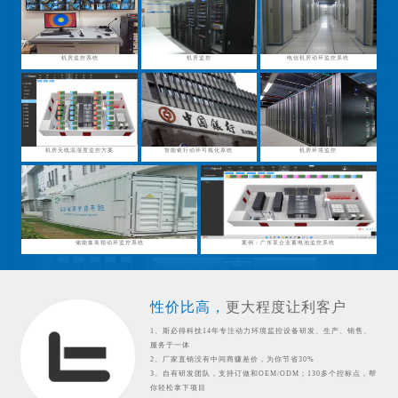
机房监控系统
机房监控
电信机房动环监控系统
机房无线温湿度监控方案
智能银行动环可视化系统
机房环境监控
储能集装箱动环监控系统
案例：广东某企业蓄电池监控系统
性价比高，
更大程度让利客户
1、斯必得科技14年专注动力环境监控设备研发、生产、销售、
服务于一体
2、厂家直销没有中间商赚差价，为你节省30%
3、自有研发团队，支持订做和OEM/ODM；130多个控标点，帮
你轻松拿下项目