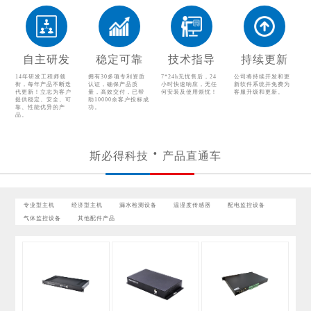
温湿度传感器
配电监控设备
气体监控设备
其他配件产品
自主研发
稳定可靠
技术指导
持续更新
14年研发工程师领
拥有30多项专利资质
7*24h无忧售后，24
公司将持续开发和更
衔，每年产品不断迭
认证，确保产品质
小时快速响应，无任
新软件系统并免费为
代更新！立志为客户
量，高效交付，已帮
何安装及使用烦忧！
客服升级和更新。
提供稳定、安全、可
助10000余客户投标成
靠、性能优异的产
功。
品。
斯必得科技
产品直通车
专业型主机
经济型主机
漏水检测设备
温湿度传感器
配电监控设备
气体监控设备
其他配件产品