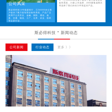
行，已为6000余位客户提供了数万套智慧设
公司风采
备和系统，35家上市选择，4900家集成商共
同选择了我们的动力环境监控产品。
斯必得科技14年砥砺前行，已为6000余位客
户提供了数万套智慧设备和系统，产品广泛
应用于公共安全、金融、国防、通信、政
务、交通、物流、工厂、仓库、农业、医药
等众多行业。
斯必得科技
新闻动态
公司新闻
行业动态
更多 》》