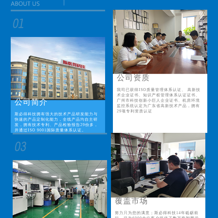
公司资质
我司已获得ISO质量管理体系认证、 高新技
术企业证书、知识产权管理体系认证证书、
公司简介
广州市科技创新小巨人企业证书、机房环境
监控系统认定为广东省高新技术产品，拥有
29项专利资质认证
斯必得科技拥有强大的技术产品研发能力与
快速的产品定制化能力，全线产品均自主研
发，拥有技术专利、产品检验报告29份多，
并通过ISO 9001国际质量体系认证。
覆盖市场
努力只为您的满意；斯必得科技14年砥砺前