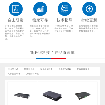
气体监控设备
其他配件产品
自主研发
稳定可靠
技术指导
持续更新
14年研发工程师领
拥有30多项专利资质
7*24h无忧售后，24
公司将持续开发和更
衔，每年产品不断迭
认证，确保产品质
小时快速响应，无任
新软件系统并免费为
代更新！立志为客户
量，高效交付，已帮
何安装及使用烦忧！
客服升级和更新。
提供稳定、安全、可
助10000余客户投标成
靠、性能优异的产
功。
品。
斯必得科技
产品直通车
专业型主机
经济型主机
漏水检测设备
温湿度传感器
配电监控设备
气体监控设备
其他配件产品