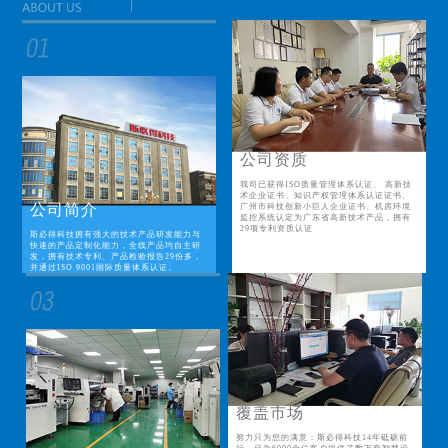
公司资质
我司已获得ISO质量管理体系认证、 高新技
术企业证书、知识产权管理体系认证证书、
公司简介
广州市科技创新小巨人企业证书、机房环境
监控系统认定为广东省高新技术产品，拥有
29项专利资质认证
斯必得科技拥有强大的技术产品研发能力与
快速的产品定制化能力，全线产品均自主研
发，拥有技术专利、产品检验报告29份多，
并通过ISO 9001国际质量体系认证。
覆盖市场
努力只为您的满意；斯必得科技14年砥砺前