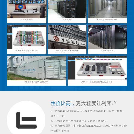
机房监控系统
机房监控
电信机房动环监控系统
机房无线温湿度监控方案
智能银行动环可视化系统
机房环境监控
储能集装箱动环监控系统
案例：广东某企业蓄电池监控系统
性价比高，
更大程度让利客户
1、斯必得科技14年专注动力环境监控设备研发、生产、销售、
服务于一体
2、厂家直销没有中间商赚差价，为你节省30%
3、自有研发团队，支持订做和OEM/ODM；130多个控标点，帮
你轻松拿下项目