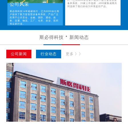
行，已为6000余位客户提供了数万套智慧设
公司风采
备和系统，35家上市选择，4900家集成商共
同选择了我们的动力环境监控产品。
斯必得科技14年砥砺前行，已为6000余位客
户提供了数万套智慧设备和系统，产品广泛
应用于公共安全、金融、国防、通信、政
务、交通、物流、工厂、仓库、农业、医药
等众多行业。
斯必得科技
新闻动态
公司新闻
行业动态
更多 》》