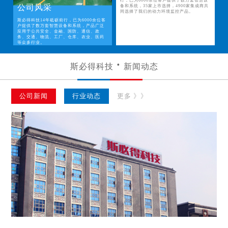
行，已为6000余位客户提供了数万套智慧设
公司风采
备和系统，35家上市选择，4900家集成商共
同选择了我们的动力环境监控产品。
斯必得科技14年砥砺前行，已为6000余位客
户提供了数万套智慧设备和系统，产品广泛
应用于公共安全、金融、国防、通信、政
务、交通、物流、工厂、仓库、农业、医药
等众多行业。
斯必得科技
新闻动态
公司新闻
行业动态
更多 》》