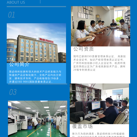
公司资质
我司已获得ISO质量管理体系认证、 高新技
术企业证书、知识产权管理体系认证证书、
公司简介
广州市科技创新小巨人企业证书、机房环境
监控系统认定为广东省高新技术产品，拥有
29项专利资质认证
斯必得科技拥有强大的技术产品研发能力与
快速的产品定制化能力，全线产品均自主研
发，拥有技术专利、产品检验报告29份多，
并通过ISO 9001国际质量体系认证。
覆盖市场
努力只为您的满意；斯必得科技14年砥砺前