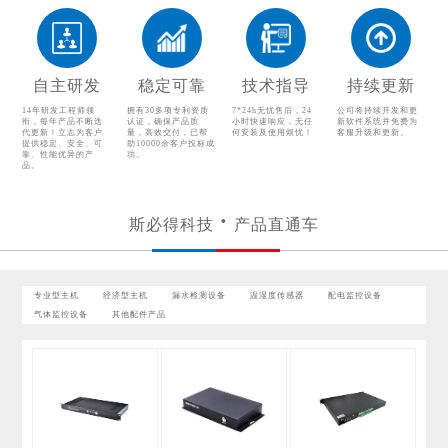
配电监控设备
气体监控设备
其他配件产品
自主研发
稳定可靠
技术指导
持续更新
14年研发工程师领
拥有30多项专利资质
7*24h无忧售后，24
公司将持续开发和更
衔，每年产品不断迭
认证，确保产品质
小时快速响应，无任
新软件系统并免费为
代更新！立志为客户
量，高效交付，已帮
何安装及使用烦忧！
客服升级和更新。
提供稳定、安全、可
助10000余客户投标成
靠、性能优异的产
功。
品。
斯必得科技
产品直通车
专业型主机
经济型主机
漏水检测设备
温湿度传感器
配电监控设备
气体监控设备
其他配件产品