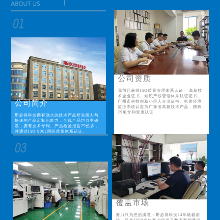
公司资质
我司已获得ISO质量管理体系认证、 高新技
术企业证书、知识产权管理体系认证证书、
公司简介
广州市科技创新小巨人企业证书、机房环境
监控系统认定为广东省高新技术产品，拥有
29项专利资质认证
斯必得科技拥有强大的技术产品研发能力与
快速的产品定制化能力，全线产品均自主研
发，拥有技术专利、产品检验报告29份多，
并通过ISO 9001国际质量体系认证。
覆盖市场
努力只为您的满意；斯必得科技14年砥砺前