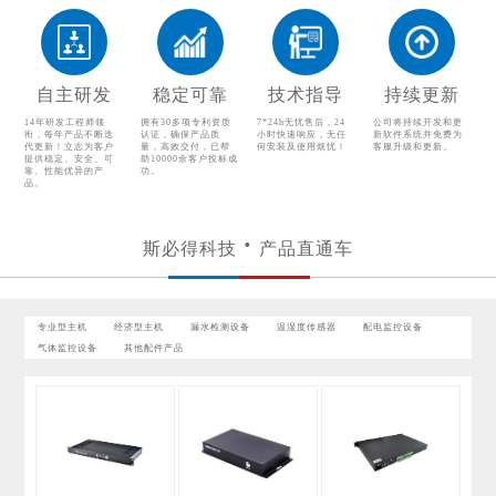
配电监控设备
气体监控设备
其他配件产品
自主研发
稳定可靠
技术指导
持续更新
14年研发工程师领
拥有30多项专利资质
7*24h无忧售后，24
公司将持续开发和更
衔，每年产品不断迭
认证，确保产品质
小时快速响应，无任
新软件系统并免费为
代更新！立志为客户
量，高效交付，已帮
何安装及使用烦忧！
客服升级和更新。
提供稳定、安全、可
助10000余客户投标成
靠、性能优异的产
功。
品。
斯必得科技
产品直通车
专业型主机
经济型主机
漏水检测设备
温湿度传感器
配电监控设备
气体监控设备
其他配件产品