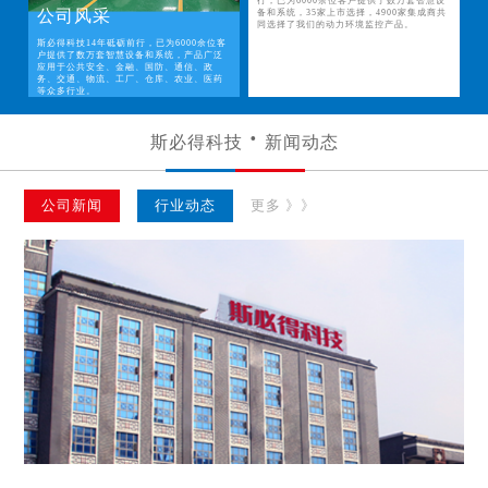
行，已为6000余位客户提供了数万套智慧设
公司风采
备和系统，35家上市选择，4900家集成商共
同选择了我们的动力环境监控产品。
斯必得科技14年砥砺前行，已为6000余位客
户提供了数万套智慧设备和系统，产品广泛
应用于公共安全、金融、国防、通信、政
务、交通、物流、工厂、仓库、农业、医药
等众多行业。
斯必得科技
新闻动态
公司新闻
行业动态
更多 》》