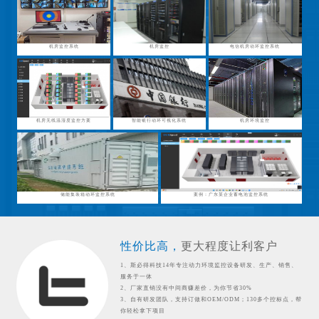
机房监控系统
机房监控
电信机房动环监控系统
机房无线温湿度监控方案
智能银行动环可视化系统
机房环境监控
储能集装箱动环监控系统
案例：广东某企业蓄电池监控系统
性价比高，
更大程度让利客户
1、斯必得科技14年专注动力环境监控设备研发、生产、销售、
服务于一体
2、厂家直销没有中间商赚差价，为你节省30%
3、自有研发团队，支持订做和OEM/ODM；130多个控标点，帮
你轻松拿下项目