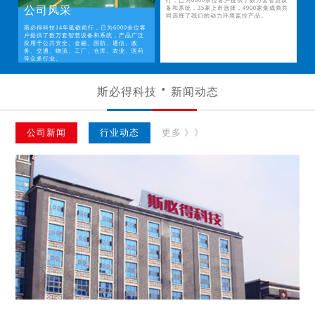
行，已为6000余位客户提供了数万套智慧设
公司风采
备和系统，35家上市选择，4900家集成商共
同选择了我们的动力环境监控产品。
斯必得科技14年砥砺前行，已为6000余位客
户提供了数万套智慧设备和系统，产品广泛
应用于公共安全、金融、国防、通信、政
务、交通、物流、工厂、仓库、农业、医药
等众多行业。
斯必得科技
新闻动态
公司新闻
行业动态
更多 》》