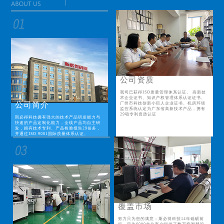
公司资质
我司已获得ISO质量管理体系认证、 高新技
术企业证书、知识产权管理体系认证证书、
公司简介
广州市科技创新小巨人企业证书、机房环境
监控系统认定为广东省高新技术产品，拥有
29项专利资质认证
斯必得科技拥有强大的技术产品研发能力与
快速的产品定制化能力，全线产品均自主研
发，拥有技术专利、产品检验报告29份多，
并通过ISO 9001国际质量体系认证。
覆盖市场
努力只为您的满意；斯必得科技14年砥砺前