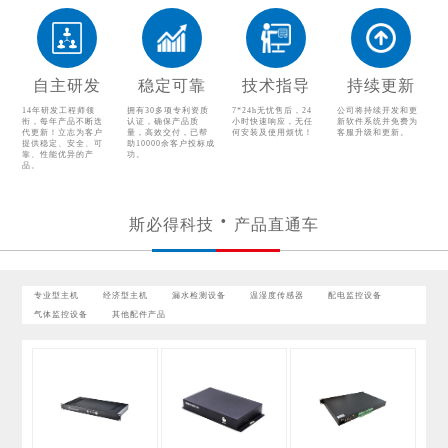
温湿度传感器
配电监控设备
气体监控设备
其他配件产品
自主研发
稳定可靠
技术指导
持续更新
14年研发工程师领
拥有30多项专利资质
7*24h无忧售后，24
公司将持续开发和更
衔，每年产品不断迭
认证，确保产品质
小时快速响应，无任
新软件系统并免费为
代更新！立志为客户
量，高效交付，已帮
何安装及使用烦忧！
客服升级和更新。
提供稳定、安全、可
助10000余客户投标成
靠、性能优异的产
功。
品。
斯必得科技
产品直通车
专业型主机
经济型主机
漏水检测设备
温湿度传感器
配电监控设备
气体监控设备
其他配件产品