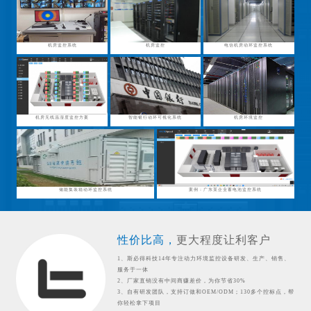
机房监控系统
机房监控
电信机房动环监控系统
机房无线温湿度监控方案
智能银行动环可视化系统
机房环境监控
储能集装箱动环监控系统
案例：广东某企业蓄电池监控系统
性价比高，
更大程度让利客户
1、斯必得科技14年专注动力环境监控设备研发、生产、销售、
服务于一体
2、厂家直销没有中间商赚差价，为你节省30%
3、自有研发团队，支持订做和OEM/ODM；130多个控标点，帮
你轻松拿下项目