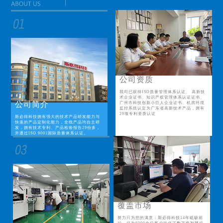
公司资质
我司已获得ISO质量管理体系认证、 高新技
术企业证书、知识产权管理体系认证证书、
公司简介
广州市科技创新小巨人企业证书、机房环境
监控系统认定为广东省高新技术产品，拥有
29项专利资质认证
斯必得科技拥有强大的技术产品研发能力与
快速的产品定制化能力，全线产品均自主研
发，拥有技术专利、产品检验报告29份多，
并通过ISO 9001国际质量体系认证。
覆盖市场
努力只为您的满意；斯必得科技14年砥砺前