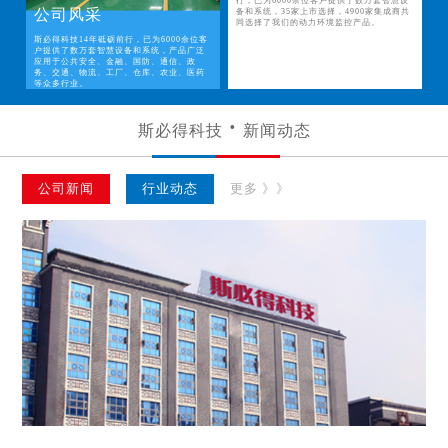
行，已为6000余位客户提供了数万套智慧设
公司风采
备和系统，35家上市选择，4900家集成商共
同选择了我们的动力环境监控产品。
斯必得科技14年砥砺前行，已为6000余位客
户提供了数万套智慧设备和系统，产品广泛
应用于公共安全、金融、国防、通信、政
务、交通、物流、工厂、仓库、农业、医药
等众多行业。
斯必得科技
新闻动态
公司新闻
行业动态
更多 》》