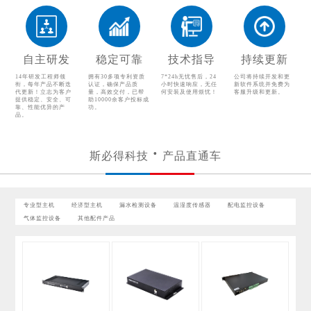
配电监控设备
气体监控设备
其他配件产品
自主研发
稳定可靠
技术指导
持续更新
14年研发工程师领
拥有30多项专利资质
7*24h无忧售后，24
公司将持续开发和更
衔，每年产品不断迭
认证，确保产品质
小时快速响应，无任
新软件系统并免费为
代更新！立志为客户
量，高效交付，已帮
何安装及使用烦忧！
客服升级和更新。
提供稳定、安全、可
助10000余客户投标成
靠、性能优异的产
功。
品。
斯必得科技
产品直通车
专业型主机
经济型主机
漏水检测设备
温湿度传感器
配电监控设备
气体监控设备
其他配件产品