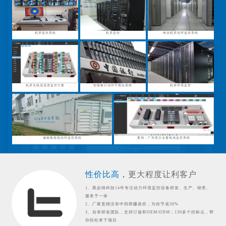
机房监控系统
机房监控
电信机房动环监控系统
机房无线温湿度监控方案
智能银行动环可视化系统
机房环境监控
储能集装箱动环监控系统
案例：广东某企业蓄电池监控系统
性价比高，
更大程度让利客户
1、斯必得科技14年专注动力环境监控设备研发、生产、销售、
服务于一体
2、厂家直销没有中间商赚差价，为你节省30%
3、自有研发团队，支持订做和OEM/ODM；130多个控标点，帮
你轻松拿下项目