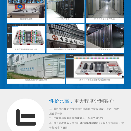
机房监控系统
机房监控
电信机房动环监控系统
机房无线温湿度监控方案
智能银行动环可视化系统
机房环境监控
储能集装箱动环监控系统
案例：广东某企业蓄电池监控系统
性价比高，
更大程度让利客户
1、斯必得科技14年专注动力环境监控设备研发、生产、销售、
服务于一体
2、厂家直销没有中间商赚差价，为你节省30%
3、自有研发团队，支持订做和OEM/ODM；130多个控标点，帮
你轻松拿下项目