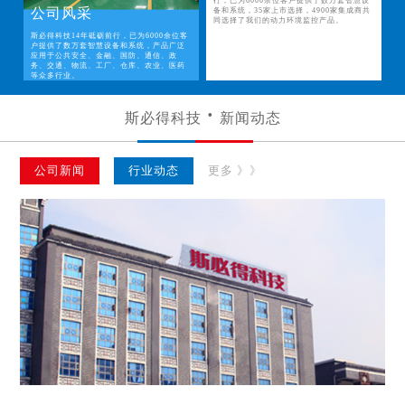
行，已为6000余位客户提供了数万套智慧设
公司风采
备和系统，35家上市选择，4900家集成商共
同选择了我们的动力环境监控产品。
斯必得科技14年砥砺前行，已为6000余位客
户提供了数万套智慧设备和系统，产品广泛
应用于公共安全、金融、国防、通信、政
务、交通、物流、工厂、仓库、农业、医药
等众多行业。
斯必得科技
新闻动态
公司新闻
行业动态
更多 》》