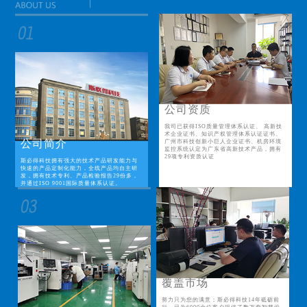
公司资质
我司已获得ISO质量管理体系认证、 高新技
术企业证书、知识产权管理体系认证证书、
公司简介
广州市科技创新小巨人企业证书、机房环境
监控系统认定为广东省高新技术产品，拥有
29项专利资质认证
斯必得科技拥有强大的技术产品研发能力与
快速的产品定制化能力，全线产品均自主研
发，拥有技术专利、产品检验报告29份多，
并通过ISO 9001国际质量体系认证。
覆盖市场
努力只为您的满意；斯必得科技14年砥砺前