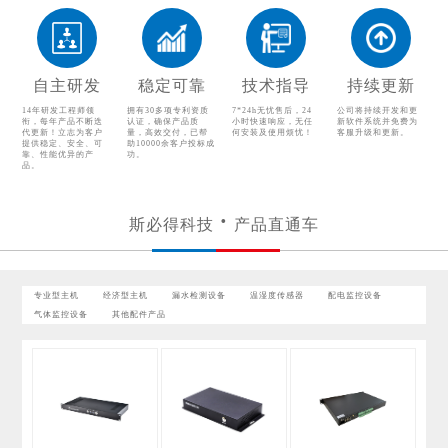
温湿度传感器
配电监控设备
气体监控设备
其他配件产品
自主研发
稳定可靠
技术指导
持续更新
14年研发工程师领
拥有30多项专利资质
7*24h无忧售后，24
公司将持续开发和更
衔，每年产品不断迭
认证，确保产品质
小时快速响应，无任
新软件系统并免费为
代更新！立志为客户
量，高效交付，已帮
何安装及使用烦忧！
客服升级和更新。
提供稳定、安全、可
助10000余客户投标成
靠、性能优异的产
功。
品。
斯必得科技
产品直通车
专业型主机
经济型主机
漏水检测设备
温湿度传感器
配电监控设备
气体监控设备
其他配件产品