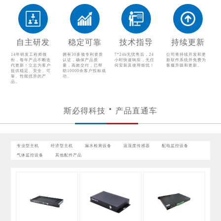
温湿度传感器
配电监控设备
气体监控设备
其他配件产品
自主研发
稳定可靠
技术指导
持续更新
14年研发工程师领
拥有30多项专利资质
7*24h无忧售后，24
公司将持续开发和更
衔，每年产品不断迭
认证，确保产品质
小时快速响应，无任
新软件系统并免费为
代更新！立志为客户
量，高效交付，已帮
何安装及使用烦忧！
客服升级和更新。
提供稳定、安全、可
助10000余客户投标成
靠、性能优异的产
功。
品。
斯必得科技
产品直通车
专业型主机
经济型主机
漏水检测设备
温湿度传感器
配电监控设备
气体监控设备
其他配件产品