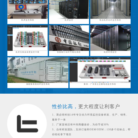
机房监控系统
机房监控
电信机房动环监控系统
机房无线温湿度监控方案
智能银行动环可视化系统
机房环境监控
储能集装箱动环监控系统
案例：广东某企业蓄电池监控系统
性价比高，
更大程度让利客户
1、斯必得科技14年专注动力环境监控设备研发、生产、销售、
服务于一体
2、厂家直销没有中间商赚差价，为你节省30%
3、自有研发团队，支持订做和OEM/ODM；130多个控标点，帮
你轻松拿下项目