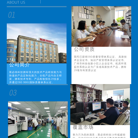
公司资质
我司已获得ISO质量管理体系认证、 高新技
术企业证书、知识产权管理体系认证证书、
公司简介
广州市科技创新小巨人企业证书、机房环境
监控系统认定为广东省高新技术产品，拥有
29项专利资质认证
斯必得科技拥有强大的技术产品研发能力与
快速的产品定制化能力，全线产品均自主研
发，拥有技术专利、产品检验报告29份多，
并通过ISO 9001国际质量体系认证。
覆盖市场
努力只为您的满意；斯必得科技14年砥砺前