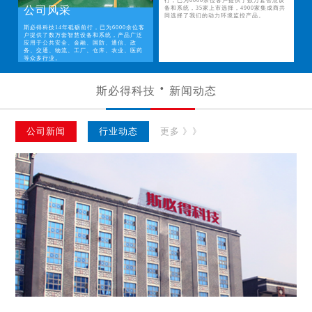
行，已为6000余位客户提供了数万套智慧设
公司风采
备和系统，35家上市选择，4900家集成商共
同选择了我们的动力环境监控产品。
斯必得科技14年砥砺前行，已为6000余位客
户提供了数万套智慧设备和系统，产品广泛
应用于公共安全、金融、国防、通信、政
务、交通、物流、工厂、仓库、农业、医药
等众多行业。
斯必得科技
新闻动态
公司新闻
行业动态
更多 》》